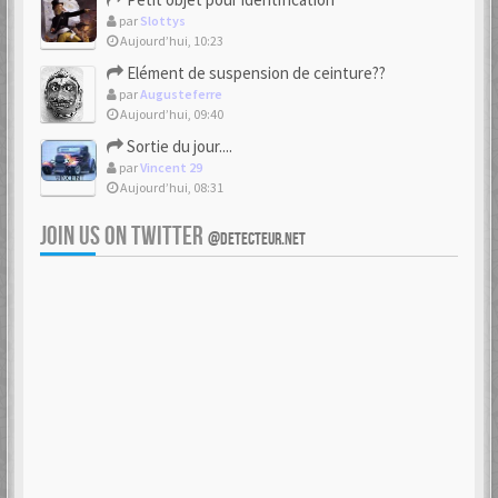
par
Slottys
Aujourd’hui, 10:23
Elément de suspension de ceinture??
par
Augusteferre
Aujourd’hui, 09:40
Sortie du jour....
par
Vincent 29
Aujourd’hui, 08:31
JOIN US ON TWITTER
@DETECTEUR.NET