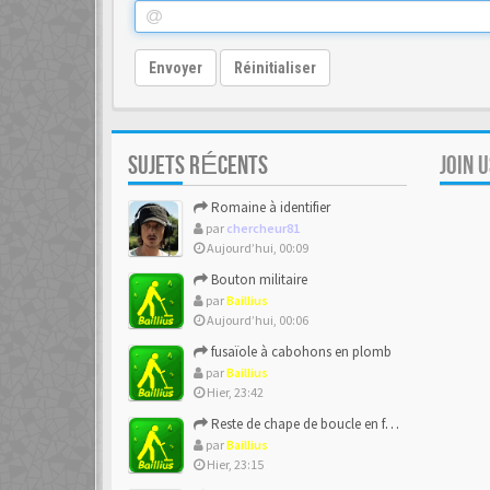
Envoyer
Réinitialiser
SUJETS RÉCENTS
JOIN 
Romaine à identifier
par
chercheur81
Aujourd’hui, 00:09
Bouton militaire
par
Baillius
Aujourd’hui, 00:06
fusaïole à cabohons en plomb
par
Baillius
Hier, 23:42
Reste de chape de boucle en forme de ??
par
Baillius
Hier, 23:15