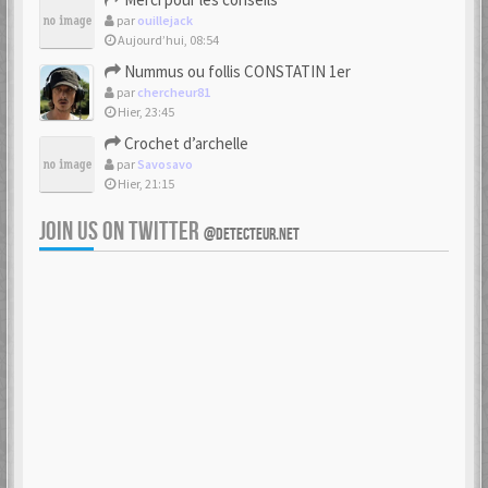
par
ouillejack
Aujourd’hui, 08:54
Nummus ou follis CONSTATIN 1er
par
chercheur81
Hier, 23:45
Crochet d’archelle
par
Savosavo
Hier, 21:15
JOIN US ON TWITTER
@DETECTEUR.NET