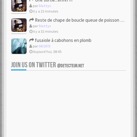
par
Slottys
il y a 22 minutes
Reste de chape de boucle queue de poisson bipartite 17/18eme
par
Slottys
il y a 32 minutes
fusaïole à cabohons en plomb
par
GK1973
Aujourd’hui, 08:45
JOIN US ON TWITTER
@DETECTEUR.NET