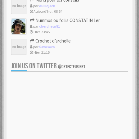
par
ouillejack
Aujourd’hui, 08:54
Nummus ou follis CONSTATIN 1er
par
chercheur81
Hier, 23:45
Crochet d’archelle
par
Savosavo
Hier, 21:15
JOIN US ON TWITTER
@DETECTEUR.NET