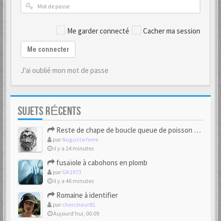
Me garder connecté
Cacher ma session
Me connecter
J’ai oublié mon mot de passe
SUJETS RÉCENTS
Reste de chape de boucle queue de poisson bipartite 17/18eme
par
Augusteferre
il y a 24 minutes
fusaïole à cabohons en plomb
par
GK1973
il y a 46 minutes
Romaine à identifier
par
chercheur81
Aujourd’hui, 00:09