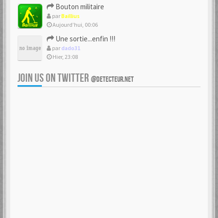
Bouton militaire
par
Baillius
Aujourd’hui, 00:06
Une sortie...enfin !!!
par
dado31
Hier, 23:08
JOIN US ON TWITTER
@DETECTEUR.NET