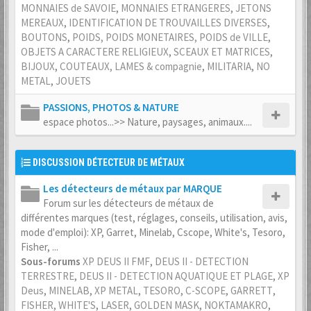
MONNAIES de SAVOIE
,
MONNAIES ETRANGERES
,
JETONS
MEREAUX
,
IDENTIFICATION DE TROUVAILLES DIVERSES
,
BOUTONS
,
POIDS, POIDS MONETAIRES, POIDS de VILLE
,
OBJETS A CARACTERE RELIGIEUX
,
SCEAUX ET MATRICES
,
BIJOUX
,
COUTEAUX, LAMES & compagnie
,
MILITARIA
,
NO
METAL
,
JOUETS
PASSIONS, PHOTOS & NATURE
espace photos...>> Nature, paysages, animaux....
DISCUSSION DÉTECTEUR DE MÉTAUX
Les détecteurs de métaux par MARQUE
Forum sur les détecteurs de métaux de
différentes marques (test, réglages, conseils, utilisation, avis,
mode d'emploi): XP, Garret, Minelab, Cscope, White's, Tesoro,
Fisher, ...
Sous-forums
XP DEUS II FMF
,
DEUS II - DETECTION
TERRESTRE
,
DEUS II - DETECTION AQUATIQUE ET PLAGE
,
XP
Deus
,
MINELAB
,
XP METAL
,
TESORO
,
C-SCOPE
,
GARRETT
,
FISHER
,
WHITE'S
,
LASER
,
GOLDEN MASK
,
NOKTAMAKRO
,