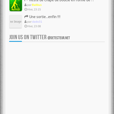
par
Baillius
Hier, 23:15
Une sortie...enfin !!!
par
dado31
Hier, 23:08
JOIN US ON TWITTER
@DETECTEUR.NET