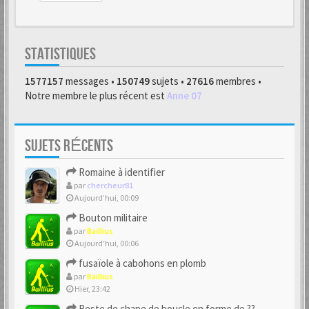
STATISTIQUES
1577157
messages •
150749
sujets •
27616
membres •
Notre membre le plus récent est
Anne 07
SUJETS RÉCENTS
Romaine à identifier
par
chercheur81
Aujourd’hui, 00:09
Bouton militaire
par
Baillius
Aujourd’hui, 00:06
fusaïole à cabohons en plomb
par
Baillius
Hier, 23:42
Reste de chape de boucle en forme de ??