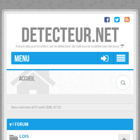
DETECTEUR.NET
Forum des particuliers sur le détecteur de métaux et la détection de loisir
MENU
ACCUEIL
Nous sommes le 07 août 2026, 07:22
FORUM
LOIS