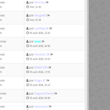
nses
par
Slottys
es
Hier, 11:50
nses
par
Serge63
es
Hier, 07:44
nses
par
ouillejack
es
05 août 2026, 22:18
onses
par
esus
es
05 août 2026, 20:46
nses
par
Vincent 29
es
05 août 2026, 19:19
nses
par
Dédé VIM
es
05 août 2026, 17:05
nses
par
Hugo B.
es
05 août 2026, 10:22
onses
par
Augusteferre
es
05 août 2026, 09:49
nses
par
Savosavo