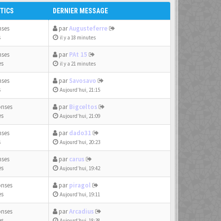
TICS
DERNIER MESSAGE
nses
par
Augusteferre
s
il y a 18 minutes
nses
par
PAt 15
es
il y a 21 minutes
nses
par
Savosavo
s
Aujourd’hui, 21:15
onses
par
Bigceltos
es
Aujourd’hui, 21:09
nses
par
dado31
s
Aujourd’hui, 20:23
nses
par
carus
es
Aujourd’hui, 19:42
onses
par
piragol
es
Aujourd’hui, 19:11
onses
par
Arcadius
es
Aujourd’hui, 18:38