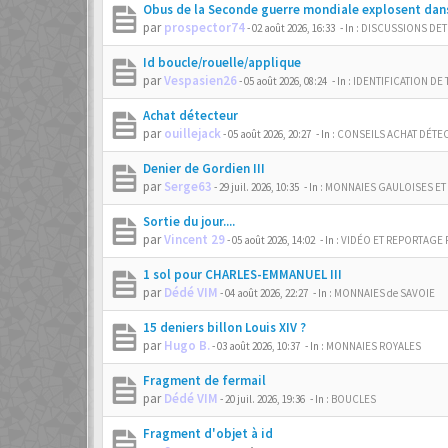
Obus de la Seconde guerre mondiale explosent dan
par
prospector74
-
02 août 2026, 16:33
- In :
DISCUSSIONS DE
Id boucle/rouelle/applique
par
Vespasien26
-
05 août 2026, 08:24
- In :
IDENTIFICATION DE
Achat détecteur
par
ouillejack
-
05 août 2026, 20:27
- In :
CONSEILS ACHAT DÉTE
Denier de Gordien III
par
Serge63
-
29 juil. 2026, 10:35
- In :
MONNAIES GAULOISES ET
Sortie du jour....
par
Vincent 29
-
05 août 2026, 14:02
- In :
VIDÉO ET REPORTAGE 
1 sol pour CHARLES-EMMANUEL III
par
Dédé VIM
-
04 août 2026, 22:27
- In :
MONNAIES de SAVOIE
15 deniers billon Louis XIV ?
par
Hugo B.
-
03 août 2026, 10:37
- In :
MONNAIES ROYALES
Fragment de fermail
par
Dédé VIM
-
20 juil. 2026, 19:36
- In :
BOUCLES
Fragment d'objet à id