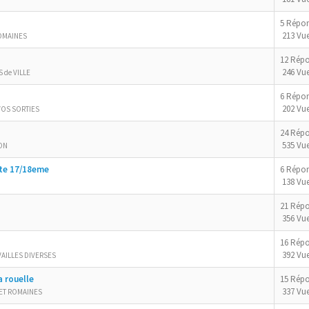
5 Répo
213 Vu
OMAINES
12 Rép
246 Vu
 de VILLE
6 Répo
202 Vu
VOS SORTIES
24 Rép
535 Vu
ON
ite 17/18eme
6 Répo
138 Vu
21 Rép
356 Vu
16 Rép
392 Vu
VAILLES DIVERSES
 rouelle
15 Rép
337 Vu
ET ROMAINES