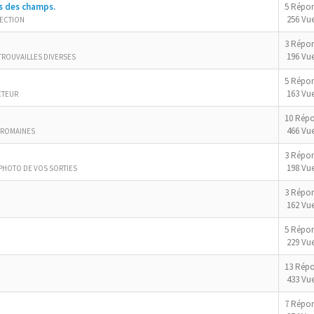
s des champs.
5 Répo
256 Vu
TECTION
3 Répo
196 Vu
 TROUVAILLES DIVERSES
5 Répo
163 Vu
CTEUR
10 Rép
466 Vu
 ROMAINES
3 Répo
198 Vu
PHOTO DE VOS SORTIES
3 Répo
162 Vu
5 Répo
229 Vu
13 Rép
433 Vu
7 Répo