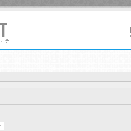
T
oisir
r