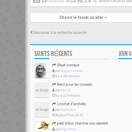
par
Savosavo
-
03 août 2026, 11:36
- In :
IDENTIFICATION DE TRO
Choisir le forum où aller
Retourner à la recherche avancée
SUJETS RÉCENTS
JOIN 
Objet conique
par
Augusteferre
il y a 18 minutes
Merci pour les conseils
par
PAt 15
il y a 21 minutes
Crochet d’archelle
par
Savosavo
Aujourd’hui, 21:15
petit billon chercher son identité
par
Bigceltos