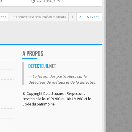
es
04 août 2026, 20:27
ions
La recherche a retourné 39 résultats
1
2
Suivant
A PROPOS
Detecteur
.net
Le forum des particuliers sur le
détecteur de métaux et de la détection.
© Copyright Detecteur.net . Respectons
ensemble la loi n°89-900 du 18/12/1989 et le
Code du patrimoine.