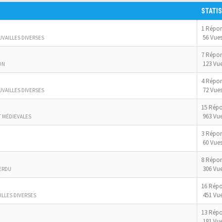
STATIS
1 Répo
56 Vue
UVAILLES DIVERSES
7 Répo
123 Vu
ON
4 Répo
72 Vue
UVAILLES DIVERSES
15 Rép
963 Vu
T MÉDIEVALES
3 Répo
60 Vue
8 Répo
306 Vu
ERDU
16 Rép
451 Vu
ILLES DIVERSES
13 Rép
181 Vu