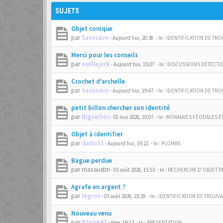
SUJETS
Objet conique
par
Savosavo
-
Aujourd’hui, 20:38
- In :
IDENTIFICATION DE TRO
Merci pour les conseils
par
ouillejack
-
Aujourd’hui, 15:07
- In :
DISCUSSIONS DETECTI
Crochet d’archelle
par
Savosavo
-
Aujourd’hui, 19:47
- In :
IDENTIFICATION DE TRO
petit billon chercher son identité
par
Bigceltos
-
01 mai 2026, 10:07
- In :
MONNAIES FÉODALES E
Objet à identifier
par
dado31
-
Aujourd’hui, 19:22
- In :
PLOMBS
Bague perdue
par
maxaustin
-
03 août 2026, 15:53
- In :
RECHERCHE D'OBJET P
Agrafe en argent ?
par
legros
-
03 août 2026, 22:29
- In :
IDENTIFICATION DE TROUVA
Nouveau venu
par
R3n3g4T
-
Hier, 19:13
- In :
PRESENTATION