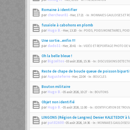
Romaine à identifier
par
chercheur81
-
Hier, 17:21
- In :
MONNAIES GAULOISES ET R
fusaïole à cabohons en plomb
par
Hugo B.
-
Hier, 13:20
- In :
POIDS, POIDS MONETAIRES, POIDS
Une sortie...enfin !!!
par
dado31
-
Hier, 20:41
- In :
VIDÉO ET REPORTAGE PHOTO DE 
Oh la belle bleue !
par
Bigceltos
-
03 août 2026, 15:36
- In :
DISCUSSIONS DETECTI
Reste de chape de boucle queue de poisson bipart
par
Augusteferre
-
Hier, 22:04
- In :
BOUCLES
Bouton militaire
par
Hugo B.
-
05 août 2026, 10:27
- In :
BOUTONS
Objet non identifié
par
Hugo B.
-
05 août 2026, 11:00
- In :
IDENTIFICATION DE TROU
LINGONS (Région de Langres) Denier KALETEDOY à la
par
pat82600
-
05 août 2026, 14:36
- In :
MONNAIES GAULOISES 