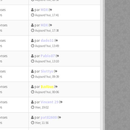
nses
par
MDX
es
Aujourd’hui, 17:41
onses
par
MDX
es
Aujourd’hui, 17:38
nses
par
dado31
es
Aujourd’hui, 13:49
onses
par
Pablo87
es
Aujourd’hui, 13:10
nses
par
Slottys
es
Aujourd’hui, 09:39
onses
par
Baillius
es
Aujourd’hui, 00:06
onses
par
Vincent 29
es
Hier, 19:02
onses
par
pat82600
es
Hier, 11:56