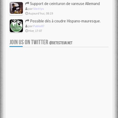
Support de ceinturon de vareuse Allemand
par
Slottys
Aujourd’hui, 08:19
Possible dés à coudre Hispano-mauresque.
par
Pablo87
Hier, 17:07
JOIN US ON TWITTER
@DETECTEUR.NET