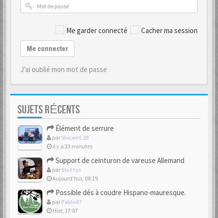
Me garder connecté
Cacher ma session
Me connecter
J’ai oublié mon mot de passe
SUJETS RÉCENTS
Élément de serrure
par
Vincent 29
il y a 33 minutes
Support de ceinturon de vareuse Allemand
par
Slottys
Aujourd’hui, 08:19
Possible dés à coudre Hispano-mauresque.
par
Pablo87
Hier, 17:07