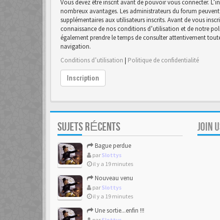
Vous devez être inscrit avant de pouvoir vous connecter. L’in
nombreux avantages. Les administrateurs du forum peuvent 
supplémentaires aux utilisateurs inscrits. Avant de vous inscr
connaissance de nos conditions d’utilisation et de notre polit
également prendre le temps de consulter attentivement toutes
navigation.
Conditions d’utilisation
|
Politique de confidentialité
Inscription
SUJETS RÉCENTS
JOIN 
Bague perdue
par
Slottys
il y a 19 minutes
Nouveau venu
par
Slottys
il y a 19 minutes
Une sortie...enfin !!!
par
Slottys