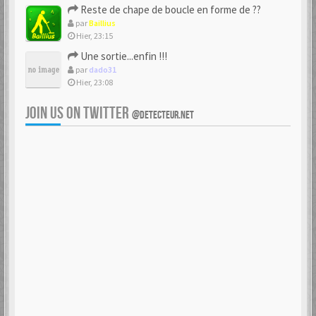
Reste de chape de boucle en forme de ??
par
Baillius
Hier, 23:15
Une sortie...enfin !!!
par
dado31
Hier, 23:08
JOIN US ON TWITTER
@DETECTEUR.NET