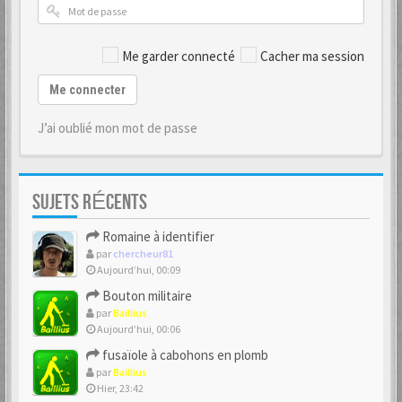
Me garder connecté
Cacher ma session
Me connecter
J’ai oublié mon mot de passe
SUJETS RÉCENTS
Romaine à identifier
par
chercheur81
Aujourd’hui, 00:09
Bouton militaire
par
Baillius
Aujourd’hui, 00:06
fusaïole à cabohons en plomb
par
Baillius
Hier, 23:42