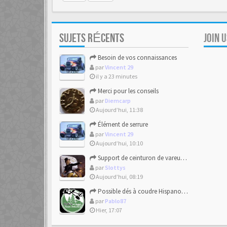
SUJETS RÉCENTS
JOIN 
Besoin de vos connaissances
par
Vincent 29
il y a 23 minutes
Merci pour les conseils
par
Diemcarp
Aujourd’hui, 11:38
Élément de serrure
par
Vincent 29
Aujourd’hui, 10:10
Support de ceinturon de vareuse Allemand
par
Slottys
Aujourd’hui, 08:19
Possible dés à coudre Hispano-mauresque.
par
Pablo87
Hier, 17:07