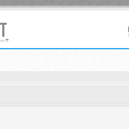
T
oisir