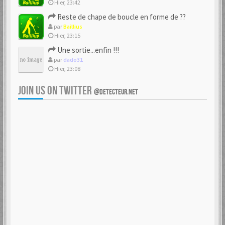
Hier, 23:42
Reste de chape de boucle en forme de ??
par
Baillius
Hier, 23:15
Une sortie...enfin !!!
par
dado31
Hier, 23:08
JOIN US ON TWITTER
@DETECTEUR.NET