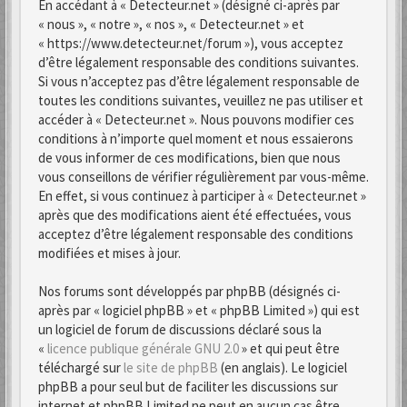
En accédant à « Detecteur.net » (désigné ci-après par
« nous », « notre », « nos », « Detecteur.net » et
« https://www.detecteur.net/forum »), vous acceptez
d’être légalement responsable des conditions suivantes.
Si vous n’acceptez pas d’être légalement responsable de
toutes les conditions suivantes, veuillez ne pas utiliser et
accéder à « Detecteur.net ». Nous pouvons modifier ces
conditions à n’importe quel moment et nous essaierons
de vous informer de ces modifications, bien que nous
vous conseillons de vérifier régulièrement par vous-même.
En effet, si vous continuez à participer à « Detecteur.net »
après que des modifications aient été effectuées, vous
acceptez d’être légalement responsable des conditions
modifiées et mises à jour.
Nos forums sont développés par phpBB (désignés ci-
après par « logiciel phpBB » et « phpBB Limited ») qui est
un logiciel de forum de discussions déclaré sous la
«
licence publique générale GNU 2.0
» et qui peut être
téléchargé sur
le site de phpBB
(en anglais). Le logiciel
phpBB a pour seul but de faciliter les discussions sur
internet et phpBB Limited ne peut en aucun cas être