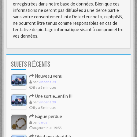
enregistrées dans notre base de données. Bien que ces
informations ne seront pas diffusées à une tierce partie
sans votre consentement, ni « Detecteur.net », ni phpBB,
ne pourront être tenus comme responsables en cas de
tentative de piratage informatique visant à compromettre
vos données.
SUJETS RÉCENTS
Nouveau venu
par
Vincent 29
il y a 3 minutes
Une sortie...enfin !!!
par
Vincent 29
il y a 5 minutes
Bague perdue
par
carus
Aujourd’hui, 19:55
Objet non identifié