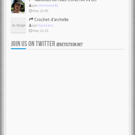
par
chercheur81
Hier, 23:45
Crochet d’archelle
par
Savosavo
Hier, 21:15
JOIN US ON TWITTER
@DETECTEUR.NET