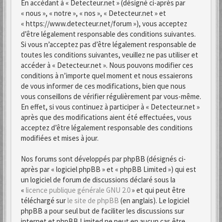
En accédant à « Detecteur.net » (désigné ci-après par
« nous », « notre », « nos », « Detecteur.net » et
« https://www.detecteur.net/forum »), vous acceptez
d’être légalement responsable des conditions suivantes.
Si vous n’acceptez pas d’être légalement responsable de
toutes les conditions suivantes, veuillez ne pas utiliser et
accéder à « Detecteur.net ». Nous pouvons modifier ces
conditions à n’importe quel moment et nous essaierons
de vous informer de ces modifications, bien que nous
vous conseillons de vérifier régulièrement par vous-même.
En effet, si vous continuez à participer à « Detecteur.net »
après que des modifications aient été effectuées, vous
acceptez d’être légalement responsable des conditions
modifiées et mises à jour.
Nos forums sont développés par phpBB (désignés ci-
après par « logiciel phpBB » et « phpBB Limited ») qui est
un logiciel de forum de discussions déclaré sous la
«
licence publique générale GNU 2.0
» et qui peut être
téléchargé sur
le site de phpBB
(en anglais). Le logiciel
phpBB a pour seul but de faciliter les discussions sur
internet et phpBB Limited ne peut en aucun cas être