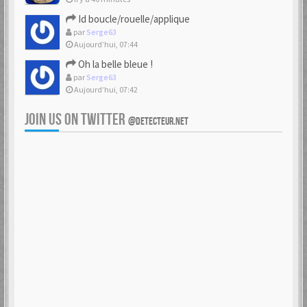
Id boucle/rouelle/applique
par
Serge63
Aujourd’hui, 07:44
Oh la belle bleue !
par
Serge63
Aujourd’hui, 07:42
JOIN US ON TWITTER
@DETECTEUR.NET