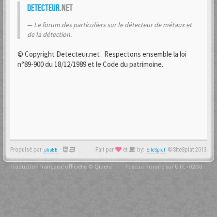
Detecteur
.net
Le forum des particuliers sur le détecteur de métaux et
de la détection.
© Copyright Detecteur.net . Respectons ensemble la loi
n°89-900 du 18/12/1989 et le Code du patrimoine.
Propulsé par
-
Fait par
et
by:
©SiteSplat 2013
phpBB
SiteSplat
Traduction française officielle
©
Qiaeru
- Fuseau horaire sur
UTC+02:00
-