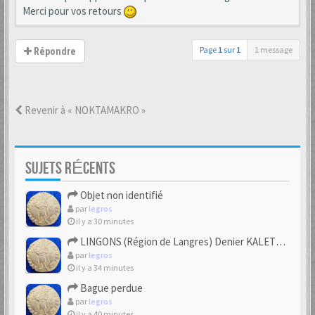
Merci pour vos retours
Page
1
sur
1
1 message
Répondre
Revenir à « NOKTAMAKRO »
SUJETS RÉCENTS
Objet non identifié
par
legros
il y a 30 minutes
LINGONS (Région de Langres) Denier KALETEDOY à la rouelle
par
legros
il y a 34 minutes
Bague perdue
par
legros
il y a 40 minutes