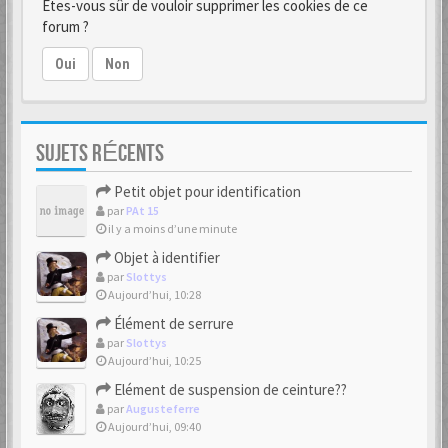
Êtes-vous sûr de vouloir supprimer les cookies de ce
forum ?
Oui
Non
SUJETS RÉCENTS
Petit objet pour identification
par
PAt 15
il y a moins d’une minute
Objet à identifier
par
Slottys
Aujourd’hui, 10:28
Élément de serrure
par
Slottys
Aujourd’hui, 10:25
Elément de suspension de ceinture??
par
Augusteferre
Aujourd’hui, 09:40