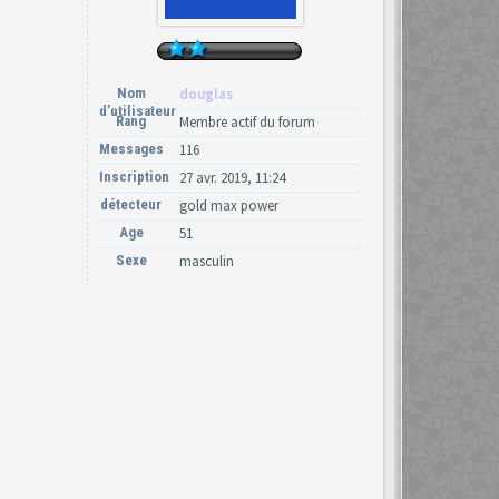
Nom
douglas
d’utilisateur
Rang
Membre actif du forum
Messages
116
Inscription
27 avr. 2019, 11:24
détecteur
gold max power
Age
51
Sexe
masculin