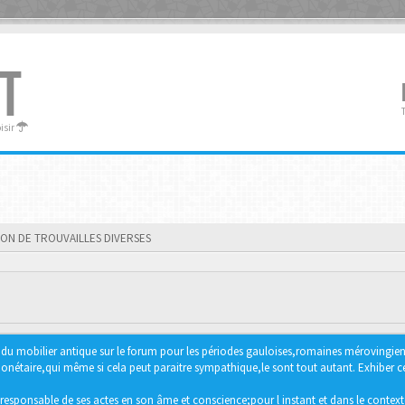
T
oisir
ION DE TROUVAILLES DIVERSES
ter du mobilier antique sur le forum pour les périodes gauloises,romaines méroving
étaire,qui même si cela peut paraitre sympathique,le sont tout autant. Exhiber ce 
responsable de ses actes en son âme et conscience;pour l instant et dans le context