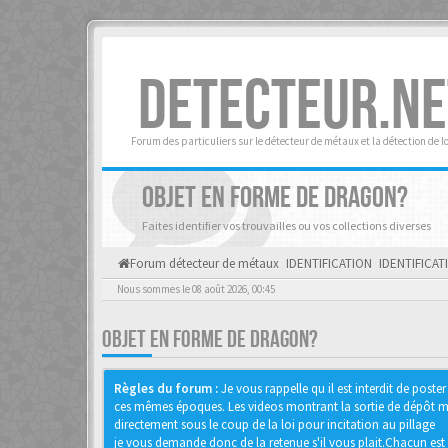
DETECTEUR.NE
Forum des particuliers sur le détecteur de métaux et la détection de l
OBJET EN FORME DE DRAGON?
Faites identifier vos trouvailles ou vos collections diverses
Forum détecteur de métaux
IDENTIFICATION
IDENTIFICAT
Nous sommes le 08 août 2026, 00:45
OBJET EN FORME DE DRAGON?
Règles du forum :
Je vous rappelle qu il est interdit de pos
ces mêmes époques. Les videos montrant la sortie de dépôt mon
directement sous le coup de la loi pour incitation au pillage
je vous demande donc de la retenue s'il vous plait.Chacun est 