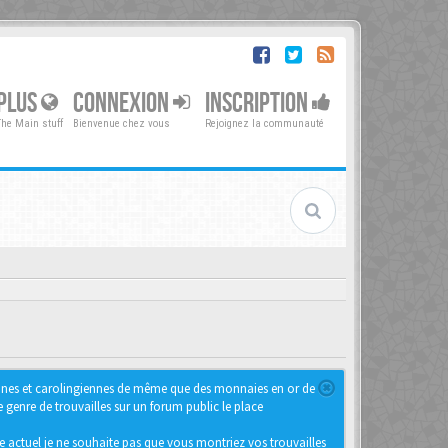
PLUS
CONNEXION
INSCRIPTION
The Main stuff
Bienvenue chez vous
Rejoignez la communauté
iennes et carolingiennes de même que des monnaies en or de
genre de trouvailles sur un forum public le place
e actuel je ne souhaite pas que vous montriez vos trouvailles