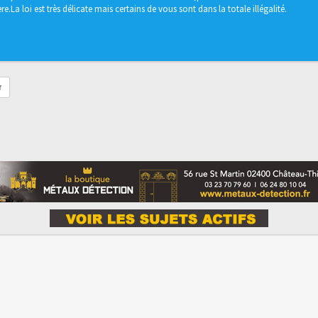
e.La loi est très délicate mais certains de vous sont dans la totale illégalité.
r