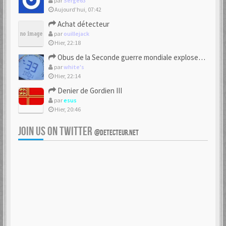
par
Serge63
Aujourd’hui, 07:42
Achat détecteur
par
ouillejack
Hier, 22:18
Obus de la Seconde guerre mondiale explosent dans des champs.
par
white's
Hier, 22:14
Denier de Gordien III
par
esus
Hier, 20:46
JOIN US ON TWITTER
@DETECTEUR.NET