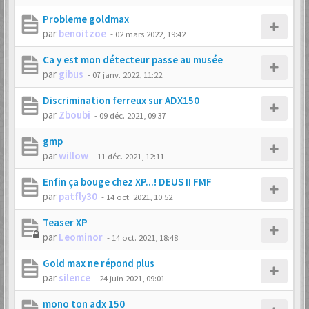
Probleme goldmax
par
benoitzoe
-
02 mars 2022, 19:42
Ca y est mon détecteur passe au musée
par
gibus
-
07 janv. 2022, 11:22
Discrimination ferreux sur ADX150
par
Zboubi
-
09 déc. 2021, 09:37
gmp
par
willow
-
11 déc. 2021, 12:11
Enfin ça bouge chez XP...! DEUS II FMF
par
patfly30
-
14 oct. 2021, 10:52
Teaser XP
par
Leominor
-
14 oct. 2021, 18:48
Gold max ne répond plus
par
silence
-
24 juin 2021, 09:01
mono ton adx 150