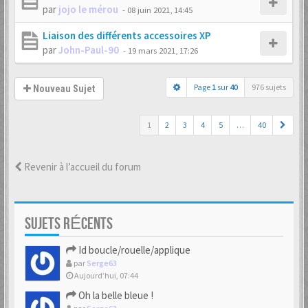
par
jojo le mérou
-
08 juin 2021, 14:45
Liaison des différents accessoires XP
par
John-Paul-90
-
19 mars 2021, 17:26
Page
1
sur
40
976 sujets
Nouveau Sujet
1
2
3
4
5
…
40
Revenir à l’accueil du forum
SUJETS RÉCENTS
Id boucle/rouelle/applique
par
Serge63
Aujourd’hui, 07:44
Oh la belle bleue !