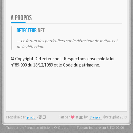
A PROPOS
Detecteur
.net
Le forum des particuliers sur le détecteur de métaux et
de la détection.
© Copyright Detecteur.net . Respectons ensemble la loi
n°89-900 du 18/12/1989 et le Code du patrimoine.
Propulsé par
-
Fait par
et
by:
©SiteSplat 2013
phpBB
SiteSplat
Traduction française officielle
©
Qiaeru
- Fuseau horaire sur
UTC+02:00
-