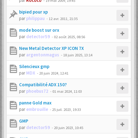
par
Rococo
-
19 mai 2009, 19:45
bipied pour xp
par
philippau
-
12 avr. 2011, 21:35
mode boost sur orx
par
detector59
-
02 août 2025, 08:56
New Metal Detector XP ICON 7X
par
argentonmagus
-
18 juin 2025, 13:14
Silencieux gmp
par
MDX
-
20 juin 2024, 12:41
Compatibilité ADX 150?
par
phoebus72
-
01 mai 2024, 11:03
panne Gold max
par
embrouille
-
25 juil. 2023, 19:33
GMP
par
detector59
-
20 juin 2023, 10:45