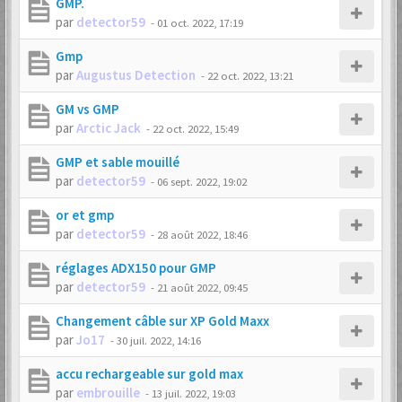
GMP.
par
detector59
-
01 oct. 2022, 17:19
Gmp
par
Augustus Detection
-
22 oct. 2022, 13:21
GM vs GMP
par
Arctic Jack
-
22 oct. 2022, 15:49
GMP et sable mouillé
par
detector59
-
06 sept. 2022, 19:02
or et gmp
par
detector59
-
28 août 2022, 18:46
réglages ADX150 pour GMP
par
detector59
-
21 août 2022, 09:45
Changement câble sur XP Gold Maxx
par
Jo17
-
30 juil. 2022, 14:16
accu rechargeable sur gold max
par
embrouille
-
13 juil. 2022, 19:03