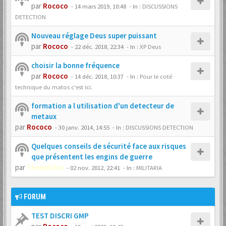
par
Rococo
-
14 mars 2019, 10:48
- In :
DISCUSSIONS
DETECTION
Nouveau réglage Deus super puissant
par
Rococo
-
22 déc. 2018, 22:34
- In :
XP Deus
choisir la bonne fréquence
par
Rococo
-
14 déc. 2018, 10:37
- In :
Pour le coté
technique du matos c'est ici.
formation a l utilisation d'un detecteur de
metaux
par
Rococo
-
30 janv. 2014, 14:55
- In :
DISCUSSIONS DETECTION
Quelques conseils de sécurité face aux risques
que présentent les engins de guerre
par
Theophilus
-
02 nov. 2012, 22:41
- In :
MILITARIA
FORUM
TEST DISCRI GMP