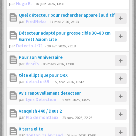
par
Hugo B.
-
07 juin 2026, 13:31
Quel détecteur pour rechercher appareil auditif
par
FredNeko
-
17 mai 2026, 23:23
Détecteur adapté pour grosse cible 30–80 cm :
Garrett Axiom Lite
par
Detecto.Jr71
-
20 avr. 2026, 21:18
Pour son Anniversaire
par
Anséïs
-
05 mars 2026, 17:00
tête elliptique pour ORX
par
detector59
-
15 janv. 2026, 18:42
Avis renouvellement detecteur
par
Lynx Detection
-
13 déc. 2025, 13:25
Vanquish 440 / Deus 2
par
Flo de montlaux
-
23 nov. 2025, 22:26
X terra elite
par
Tonton Talleyrand
-
24 juin 2025, 17:55