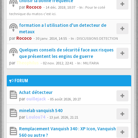
choisir la bonne fréquence
par
Rococo
-
14 déc. 2018, 10:37
- In :
Pour le coté
technique du matos c'est ici.
formation a l utilisation d'un detecteur de
metaux
par
Rococo
-
30 janv. 2014, 14:55
- In :
DISCUSSIONS DETECTION
Quelques conseils de sécurité face aux risques
que présentent les engins de guerre
par
Theophilus
-
02 nov. 2012, 22:41
- In :
MILITARIA
FORUM
Achat détecteur
par
ouillejack
-
05 août 2026, 20:27
minelab vanquish 540
par
Loulou74
-
13 juil. 2026, 21:21
Remplacement Vanquish 340 : XP Icon, Vanquish
560 ou autre ?