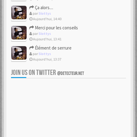
Ça alors....
par
Slottys
Aujourd’hui, 14:40
Merci pour les conseils
par
Slottys
Aujourd’hui, 13:41
Élément de serrure
par
Slottys
Aujourd’hui, 13:37
JOIN US ON TWITTER
@DETECTEUR.NET