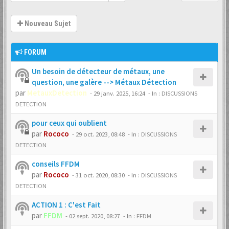
Nouveau Sujet
FORUM
Un besoin de détecteur de métaux, une
question, une galère --> Métaux Détection
par
MetauxDetection
-
29 janv. 2025, 16:24
- In :
DISCUSSIONS
DETECTION
pour ceux qui oublient
par
Rococo
-
29 oct. 2023, 08:48
- In :
DISCUSSIONS
DETECTION
conseils FFDM
par
Rococo
-
31 oct. 2020, 08:30
- In :
DISCUSSIONS
DETECTION
ACTION 1 : C'est Fait
par
FFDM
-
02 sept. 2020, 08:27
- In :
FFDM