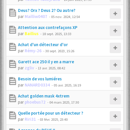
Deus? Orx ? Deus 2? Ou autre?
par
Mailliw0407
-
05 nov. 2024, 12:54
Attention aux contrefaçons XP
par
Baillius
-
18 sept. 2025, 13:33
Achat d'un détecteur d'or
par
Rémy-26
-
30 sept. 2023, 15:26
Garett ace 250 il y en a marre
par
zgliv
-
13 avr. 2025, 08:42
Besoin de vos lumiéres
par
NANARD0334
-
05 avr. 2025, 16:19
Achat golden mask 4xtrem
par
phoebus72
-
04 mars 2025, 17:30
Quelle portée pour un détecteur ?
par
Riri31
-
03 févr. 2025, 23:40