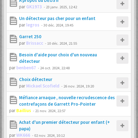
A propos du DEUS II
par
GK1973
-
23 janv. 2025, 12:42
Un détecteur pas cher pour un enfant
par
legros
-
30 déc. 2024, 19:45
Garret 250
par
Brissacc
-
10 déc. 2024, 21:55
Besoin d'aide pour choix d'un nouveau
détecteur
par
benben67
-
24 oct. 2024, 22:48
Choix détecteur
par
Mickael Scofield
-
26 nov. 2024, 19:20
Méfiance arnaque , nouvelle recrudescence des
contrefaçons de Garrett Pro-Pointer
par
Baillius
-
21 nov. 2024, 22:57
Achat d'un premier détecteur pour enfant (+
papa)
par
WK666
-
02 nov. 2024, 10:12