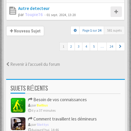
Autre detecteur
par
Toupie76
-
01 sept. 2024, 13:20
Page
1
sur
24
581 sujets
Nouveau Sujet
1
2
3
4
5
…
24
Revenir à l’accueil du forum
SUJETS RÉCENTS
Besoin de vos connaissances
par
Baillius
il y a 37 minutes
Comment travaillent les démineurs
par
Slottys
Aujourd’hui, 14:46