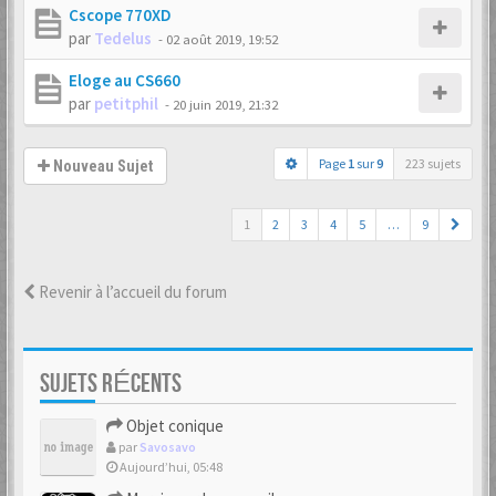
Cscope 770XD
par
Tedelus
-
02 août 2019, 19:52
Eloge au CS660
par
petitphil
-
20 juin 2019, 21:32
Page
1
sur
9
223 sujets
Nouveau Sujet
1
2
3
4
5
…
9
Revenir à l’accueil du forum
SUJETS RÉCENTS
Objet conique
par
Savosavo
Aujourd’hui, 05:48