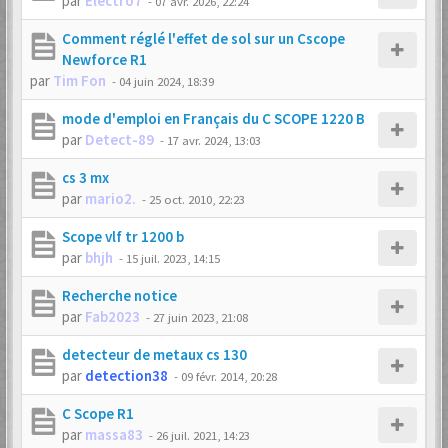
par
Electro7
-
07 avr. 2026, 22:24
Comment réglé l'effet de sol sur un Cscope
Newforce R1
par
Tim Fon
-
04 juin 2024, 18:39
mode d'emploi en Français du C SCOPE 1220 B
par
Detect-89
-
17 avr. 2024, 13:03
cs 3 mx
par
mario2.
-
25 oct. 2010, 22:23
Scope vlf tr 1200 b
par
bhjh
-
15 juil. 2023, 14:15
Recherche notice
par
Fab2023
-
27 juin 2023, 21:08
detecteur de metaux cs 130
par
detection38
-
09 févr. 2014, 20:28
C Scope R1
par
massa83
-
26 juil. 2021, 14:23