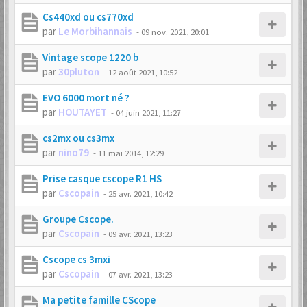
Cs440xd ou cs770xd
par
Le Morbihannais
-
09 nov. 2021, 20:01
Vintage scope 1220 b
par
30pluton
-
12 août 2021, 10:52
EVO 6000 mort né ?
par
HOUTAYET
-
04 juin 2021, 11:27
cs2mx ou cs3mx
par
nino79
-
11 mai 2014, 12:29
Prise casque cscope R1 HS
par
Cscopain
-
25 avr. 2021, 10:42
Groupe Cscope.
par
Cscopain
-
09 avr. 2021, 13:23
Cscope cs 3mxi
par
Cscopain
-
07 avr. 2021, 13:23
Ma petite famille CScope