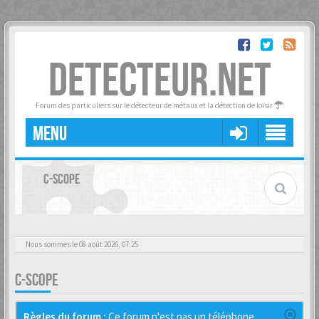
DETECTEUR.NET
Forum des particuliers sur le détecteur de métaux et la détection de loisir
MENU
C-SCOPE
Nous sommes le 08 août 2026, 07:25
C-SCOPE
Règles du forum :
Ce forum n'est pas un téléphone