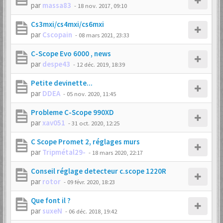
par
massa83
-
18 nov. 2017, 09:10
Cs3mxi/cs4mxi/cs6mxi
par
Cscopain
-
08 mars 2021, 23:33
C-Scope Evo 6000 , news
par
despe43
-
12 déc. 2019, 18:39
Petite devinette...
par
DDEA
-
05 nov. 2020, 11:45
Probleme C-Scope 990XD
par
xav051
-
31 oct. 2020, 12:25
C Scope Promet 2, réglages murs
par
Tripmétal29-
-
18 mars 2020, 22:17
Conseil réglage detecteur c.scope 1220R
par
rotor
-
09 févr. 2020, 18:23
Que font il ?
par
suxeN
-
06 déc. 2018, 19:42