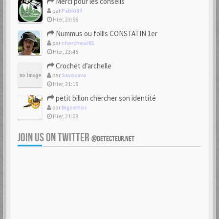
Merci pour les conseils
par
Pablo87
Hier, 23:55
Nummus ou follis CONSTATIN 1er
par
chercheur81
Hier, 23:45
Crochet d’archelle
par
Savosavo
Hier, 21:15
petit billon chercher son identité
par
Bigceltos
Hier, 21:09
JOIN US ON TWITTER
@DETECTEUR.NET