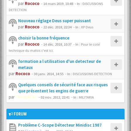
par
Rococo
-
14 mars 2019, 10:48
- In :
DISCUSSIONS
DETECTION
Nouveau réglage Deus super puissant
par
Rococo
-
22 déc. 2018, 22:34
- In :
XP Deus
choisir la bonne fréquence
par
Rococo
-
14 déc. 2018, 10:37
- In :
Pour le coté
technique du matos c'est ici.
formation a l utilisation d'un detecteur de
metaux
par
Rococo
-
30 janv. 2014, 14:55
- In :
DISCUSSIONS DETECTION
Quelques conseils de sécurité face aux risques
que présentent les engins de guerre
par
Theophilus
-
02 nov. 2012, 22:41
- In :
MILITARIA
FORUM
Problème C-Scope Détecteur Minidisc 1987