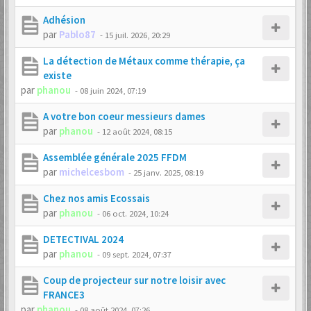
Adhésion
par
Pablo87
-
15 juil. 2026, 20:29
La détection de Métaux comme thérapie, ça
existe
par
phanou
-
08 juin 2024, 07:19
A votre bon coeur messieurs dames
par
phanou
-
12 août 2024, 08:15
Assemblée générale 2025 FFDM
par
michelcesbom
-
25 janv. 2025, 08:19
Chez nos amis Ecossais
par
phanou
-
06 oct. 2024, 10:24
DETECTIVAL 2024
par
phanou
-
09 sept. 2024, 07:37
Coup de projecteur sur notre loisir avec
FRANCE3
par
phanou
-
08 août 2024, 07:26