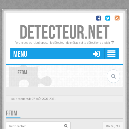
DETECTEUR.NET
Forum des particuliers sur le détecteur de métaux et la détection de loisir
MENU
FFDM
Nous sommes le 07 août 2026, 20:11
FFDM
107 sujets