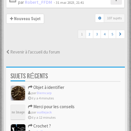
par
Robert_FFDM
-
31 mai 2023, 21:41
107 sujets
Nouveau Sujet
1
2
3
4
5
Revenir à l’accueil du forum
SUJETS RÉCENTS
Objet à identifier
par
Diemcarp
il y a 4 minutes
Merci pour les conseils
par
ouillejack
il y a 12 minutes
Crochet ?