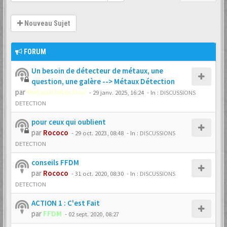
Nouveau Sujet
FORUM
Un besoin de détecteur de métaux, une
question, une galère --> Métaux Détection
par
MetauxDetection
-
29 janv. 2025, 16:24
- In :
DISCUSSIONS
DETECTION
pour ceux qui oublient
par
Rococo
-
29 oct. 2023, 08:48
- In :
DISCUSSIONS
DETECTION
conseils FFDM
par
Rococo
-
31 oct. 2020, 08:30
- In :
DISCUSSIONS
DETECTION
ACTION 1 : C'est Fait
par
FFDM
-
02 sept. 2020, 08:27