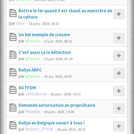
Battre le fer quand il est chaud au ministère de
la culture
par
Oslo
-
18 janv. 2024, 18:16
Un bel exemple de civisme
par
phanou
-
13 juil. 2024, 08:21
C'est aussi ça la détection
par
phanou
-
19 juin 2024, 07:19
Rallye ARPC
par
phanou
-
20 avr. 2024, 18:07
AG FFDM
par
celticboop
-
26 janv. 2024, 19:31
Demande autorisation au propriétaire.
par
Paladin
-
08 janv. 2023, 19:00
Rallye en Belgique ouvert à tous !
par
Robert_FFDM
-
26 juin 2023, 20:15