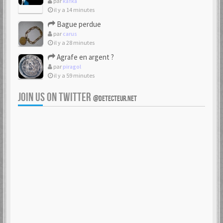
par
kafka
il y a 14 minutes
Bague perdue
par
carus
il y a 28 minutes
Agrafe en argent ?
par
piragol
il y a 59 minutes
JOIN US ON TWITTER
@DETECTEUR.NET