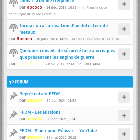
choisir la bonne fréquence
par
Rococo
-
14 déc. 2018, 10:37
- In :
Pour le coté
technique du matos c'est ici.
formation a l utilisation d'un detecteur de
metaux
par
Rococo
-
30 janv. 2014, 14:55
- In :
DISCUSSIONS DETECTION
Quelques conseils de sécurité face aux risques
que présentent les engins de guerre
par
Theophilus
-
02 nov. 2012, 22:41
- In :
MILITARIA
FORUM
Représentant FFDM
par
meca34
-
19 avr. 2024, 21:52
FFDM - Les Missions
par
meca34
-
09 déc. 2021, 06:47
FFDM - S'unir pour Réussir ! - YouTube
par
meca34
-
19 mai 2020, 20:27