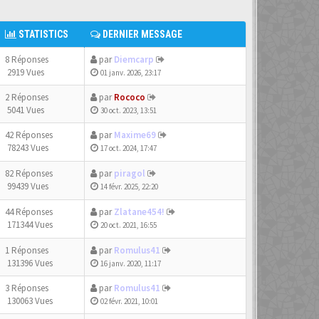
STATISTICS
DERNIER MESSAGE
8 Réponses
par
Diemcarp
2919 Vues
01 janv. 2026, 23:17
2 Réponses
par
Rococo
5041 Vues
30 oct. 2023, 13:51
42 Réponses
par
Maxime69
78243 Vues
17 oct. 2024, 17:47
82 Réponses
par
piragol
99439 Vues
14 févr. 2025, 22:20
44 Réponses
par
Zlatane454!
171344 Vues
20 oct. 2021, 16:55
1 Réponses
par
Romulus41
131396 Vues
16 janv. 2020, 11:17
3 Réponses
par
Romulus41
130063 Vues
02 févr. 2021, 10:01