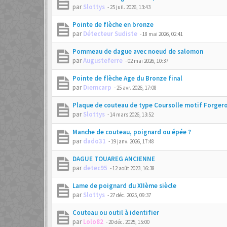
par
Slottys
-
25 juil. 2026, 13:43
Pointe de flèche en bronze
par
Détecteur Sudiste
-
18 mai 2026, 02:41
Pommeau de dague avec noeud de salomon
par
Augusteferre
-
02 mai 2026, 10:37
Pointe de flèche Age du Bronze final
par
Diemcarp
-
25 avr. 2026, 17:08
Plaque de couteau de type Coursolle motif Forger
par
Slottys
-
14 mars 2026, 13:52
Manche de couteau, poignard ou épée ?
par
dado31
-
19 janv. 2026, 17:48
DAGUE TOUAREG ANCIENNE
par
detec95
-
12 août 2023, 16:38
Lame de poignard du XIIème siècle
par
Slottys
-
27 déc. 2025, 09:37
Couteau ou outil à identifier
par
Lolo82
-
20 déc. 2025, 15:00