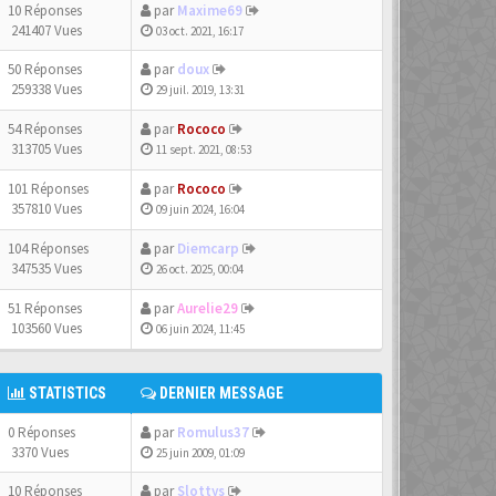
10 Réponses
par
Maxime69
241407 Vues
03 oct. 2021, 16:17
50 Réponses
par
doux
259338 Vues
29 juil. 2019, 13:31
54 Réponses
par
Rococo
313705 Vues
11 sept. 2021, 08:53
101 Réponses
par
Rococo
357810 Vues
09 juin 2024, 16:04
104 Réponses
par
Diemcarp
347535 Vues
26 oct. 2025, 00:04
51 Réponses
par
Aurelie29
103560 Vues
06 juin 2024, 11:45
STATISTICS
DERNIER MESSAGE
0 Réponses
par
Romulus37
3370 Vues
25 juin 2009, 01:09
10 Réponses
par
Slottys