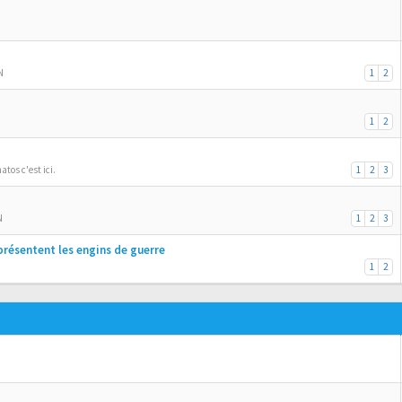
N
1
2
1
2
atos c'est ici.
1
2
3
N
1
2
3
présentent les engins de guerre
1
2