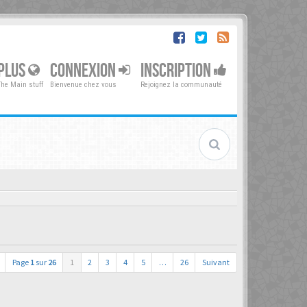
PLUS
CONNEXION
INSCRIPTION
The Main stuff
Bienvenue chez vous
Rejoignez la communauté
Page
1
sur
26
1
2
3
4
5
…
26
Suivant