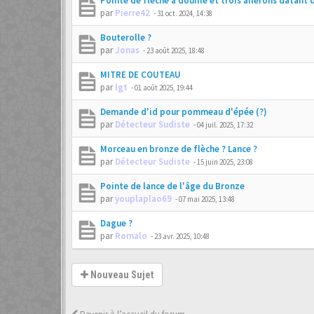
Pointe de flèche à douille et trois ailerons datant d
par
Pierre42
-
31 oct. 2024, 14:38
Bouterolle ?
par
Jonas
-
23 août 2025, 18:48
MITRE DE COUTEAU
par
lgt
-
01 août 2025, 19:44
Demande d'id pour pommeau d'épée (?)
par
Détecteur Sudiste
-
04 juil. 2025, 17:32
Morceau en bronze de flèche ? Lance ?
par
Détecteur Sudiste
-
15 juin 2025, 23:08
Pointe de lance de l'âge du Bronze
par
youplaplao69
-
07 mai 2025, 13:48
Dague ?
par
Romalo
-
23 avr. 2025, 10:48
Nouveau Sujet