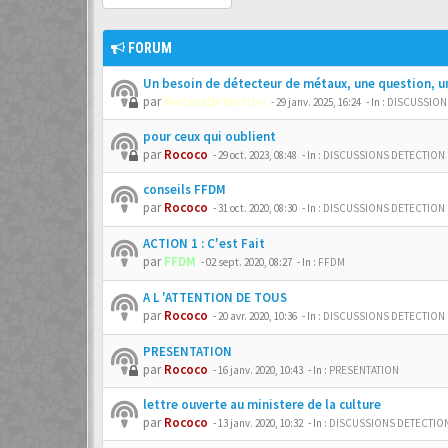
FORUM
Un besoin de détecteur de métaux, une question, u
par
MetauxDetection
-
29 janv. 2025, 16:24
- In :
DISCUSSION
pour ceux qui oublient
par
Rococo
-
29 oct. 2023, 08:48
- In :
DISCUSSIONS DETECTION
conseils FFDM
par
Rococo
-
31 oct. 2020, 08:30
- In :
DISCUSSIONS DETECTION
ACTION 1 : C'est Fait
par
FFDM
-
02 sept. 2020, 08:27
- In :
FFDM
A L 'ATTENTION DE TOUS
par
Rococo
-
20 avr. 2020, 10:36
- In :
DISCUSSIONS DETECTION
PRESENTATION
par
Rococo
-
16 janv. 2020, 10:43
- In :
PRESENTATION
lettre ouverte au ministere de la culture
par
Rococo
-
13 janv. 2020, 10:32
- In :
DISCUSSIONS DETECTIO