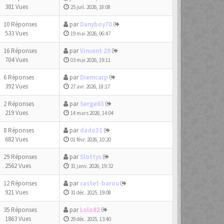
381 Vues
25 juil. 2026, 18:08
10 Réponses
par
Danyboy70
533 Vues
19 mai 2026, 06:47
16 Réponses
par
Vincent 29
704 Vues
03 mai 2026, 19:11
6 Réponses
par
Diemcarp
392 Vues
27 avr. 2026, 18:17
2 Réponses
par
Serge63
219 Vues
14 mars 2026, 14:04
8 Réponses
par
dado31
682 Vues
01 févr. 2026, 10:20
29 Réponses
par
Slottys
2562 Vues
31 janv. 2026, 19:32
12 Réponses
par
castet-barou
921 Vues
31 déc. 2025, 19:08
35 Réponses
par
Lolo82
1863 Vues
29 déc. 2025, 13:40