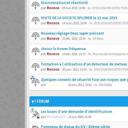
Discrimination et réactivité
par
Rococo
-
09 mai 2019, 14:06
- In :
DISCUSSIONS DETECTION
VISITE DE LA SOCIETE XPLORER le 23 mai 2019
par
Rococo
-
14 mars 2019, 10:48
- In :
DISCUSSIONS DETECTIO
Nouveau réglage Deus super puissant
par
Rococo
-
22 déc. 2018, 22:34
- In :
XP Deus
choisir la bonne fréquence
par
Rococo
-
14 déc. 2018, 10:37
- In :
Pour le coté technique du m
formation a l utilisation d'un detecteur de metaux
par
Rococo
-
30 janv. 2014, 14:55
- In :
DISCUSSIONS DETECTIO
Quelques conseils de sécurité face aux risques que 
par
Theophilus
-
02 nov. 2012, 22:41
- In :
MILITARIA
FORUM
Les bases d'une demande d'identification
par
Romulus37
-
25 juin 2009, 01:09
Pommeau de dague du XIV / XVème siècle