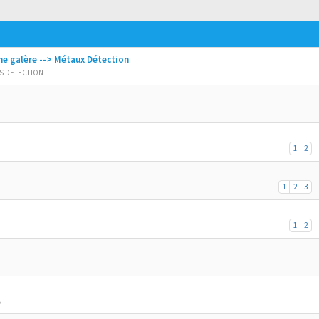
ne galère --> Métaux Détection
S DETECTION
1
2
1
2
3
1
2
N