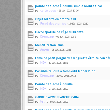
pointe de flèche à douille simple bronze final
par
celticboop
-
23 déc. 2025, 13:36
Objet bizarre en bronze a ID
par
Furet des prairies
-
14 déc. 2025, 12:11
Hache spatule de l'Âge du Bronze
par
Diemcarp
-
01 nov. 2025, 12:49
Identification lame
par
Anséïs
-
25 oct. 2025, 12:58
Lame de petit poignard à languette étroite non dé
par
MDX
-
10 oct. 2025, 21:41
Possible faucille à talon edit Moderation
par
Diemcarp
-
22 oct. 2025, 19:16
Pointe de flèche à douille
par
MDX
-
07 oct. 2025, 16:00
GARDE D’ARME BLANCHE XVIIIe
par
lgt
-
17 sept. 2025, 18:09