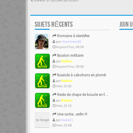
Revenir à l’accueil du forum
SUJETS RÉCENTS
JOIN 
Romaine à identifier
par
chercheur81
Aujourd’hui, 00:09
Bouton militaire
par
Baillius
Aujourd’hui, 00:06
fusaïole à cabohons en plomb
par
Baillius
Hier, 23:42
Reste de chape de boucle en forme de ??
par
Baillius
Hier, 23:15
Une sortie...enfin !!!
par
dado31
Hier, 23:08