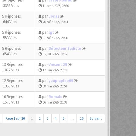
30 Réponses
par
castet-barou
3356 Vues
11 sept. 2025, 07:30
5 Réponses
par
Jonas
644 Vues
26 août 2025, 19:14
5 Réponses
par
lgt
553 Vues
01 août 2025, 21:30
5 Réponses
par
Détecteur Sudiste
654 Vues
05 juil. 2025, 18:12
13 Réponses
par
Vincent 29
1072 Vues
17 juin 2025, 23:19
12 Réponses
par
youplaplao69
1350 Vues
08 mai 2025, 20:58
16 Réponses
par
Romalo
1579 Vues
06 mai 2025, 20:39
Page
1
sur
26
1
2
3
4
5
…
26
Suivant