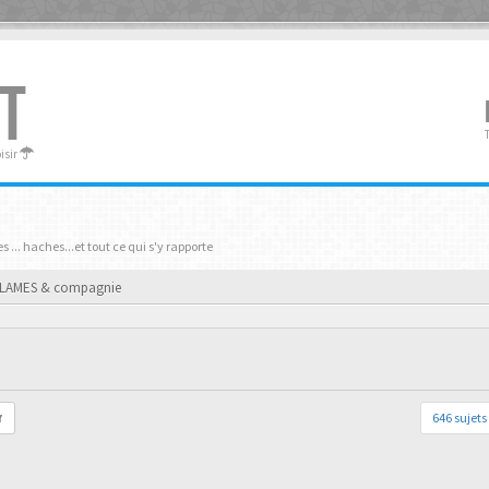
T
oisir
es ... haches...et tout ce qui s'y rapporte
LAMES & compagnie
646 sujets
r