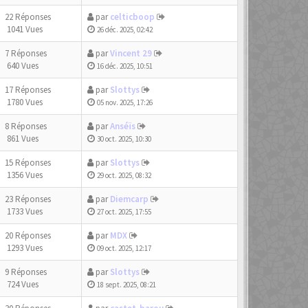
22 Réponses
par
celticboop
1041 Vues
26 déc. 2025, 02:42
7 Réponses
par
Vincent 29
640 Vues
16 déc. 2025, 10:51
17 Réponses
par
Slottys
1780 Vues
05 nov. 2025, 17:26
8 Réponses
par
Anséïs
861 Vues
30 oct. 2025, 10:30
15 Réponses
par
Slottys
1356 Vues
29 oct. 2025, 08:32
23 Réponses
par
Diemcarp
1733 Vues
27 oct. 2025, 17:55
20 Réponses
par
MDX
1293 Vues
09 oct. 2025, 12:17
9 Réponses
par
Slottys
724 Vues
18 sept. 2025, 08:21