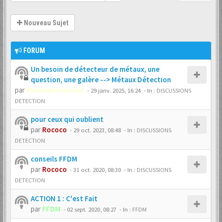
Nouveau Sujet
FORUM
Un besoin de détecteur de métaux, une
question, une galère --> Métaux Détection
par
MetauxDetection
-
29 janv. 2025, 16:24
- In :
DISCUSSIONS
DETECTION
pour ceux qui oublient
par
Rococo
-
29 oct. 2023, 08:48
- In :
DISCUSSIONS
DETECTION
conseils FFDM
par
Rococo
-
31 oct. 2020, 08:30
- In :
DISCUSSIONS
DETECTION
ACTION 1 : C'est Fait
par
FFDM
-
02 sept. 2020, 08:27
- In :
FFDM