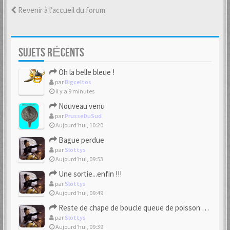
Revenir à l’accueil du forum
SUJETS RÉCENTS
Oh la belle bleue !
par
Bigceltos
il y a 9 minutes
Nouveau venu
par
PrusseDuSud
Aujourd’hui, 10:20
Bague perdue
par
Slottys
Aujourd’hui, 09:53
Une sortie...enfin !!!
par
Slottys
Aujourd’hui, 09:49
Reste de chape de boucle queue de poisson bipartite 17/18eme
par
Slottys
Aujourd’hui, 09:39