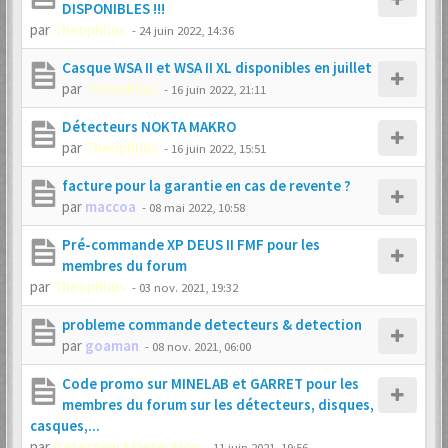
DISPONIBLES !!!
par
Theophilus
-
24 juin 2022, 14:36
Casque WSA II et WSA II XL disponibles en juillet
par
Theophilus
-
16 juin 2022, 21:11
Détecteurs NOKTA MAKRO
par
Theophilus
-
16 juin 2022, 15:51
facture pour la garantie en cas de revente ?
par
maccoa
-
08 mai 2022, 10:58
Pré-commande XP DEUS II FMF pour les
membres du forum
par
Theophilus
-
03 nov. 2021, 19:32
probleme commande detecteurs & detection
par
goaman
-
08 nov. 2021, 06:00
Code promo sur MINELAB et GARRET pour les
membres du forum sur les détecteurs, disques,
casques,...
par
Detecteur&Detection
-
11 juin 2021, 19:56