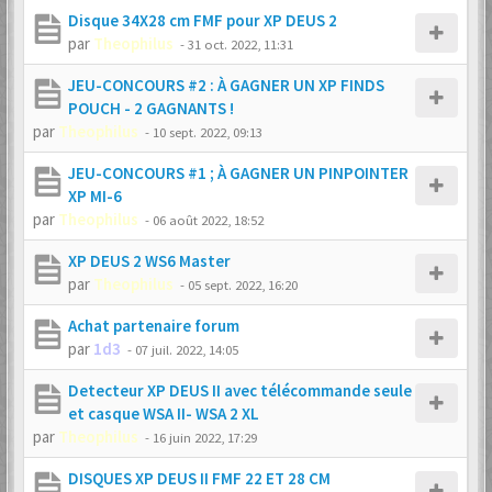
Disque 34X28 cm FMF pour XP DEUS 2
par
Theophilus
-
31 oct. 2022, 11:31
JEU-CONCOURS #2 : À GAGNER UN XP FINDS
POUCH - 2 GAGNANTS !
par
Theophilus
-
10 sept. 2022, 09:13
JEU-CONCOURS #1 ; À GAGNER UN PINPOINTER
XP MI-6
par
Theophilus
-
06 août 2022, 18:52
XP DEUS 2 WS6 Master
par
Theophilus
-
05 sept. 2022, 16:20
Achat partenaire forum
par
1d3
-
07 juil. 2022, 14:05
Detecteur XP DEUS II avec télécommande seule
et casque WSA II- WSA 2 XL
par
Theophilus
-
16 juin 2022, 17:29
DISQUES XP DEUS II FMF 22 ET 28 CM