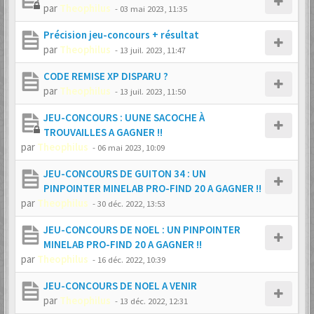
par
Theophilus
-
03 mai 2023, 11:35
Précision jeu-concours + résultat
par
Theophilus
-
13 juil. 2023, 11:47
CODE REMISE XP DISPARU ?
par
Theophilus
-
13 juil. 2023, 11:50
JEU-CONCOURS : UUNE SACOCHE À
TROUVAILLES A GAGNER !!
par
Theophilus
-
06 mai 2023, 10:09
JEU-CONCOURS DE GUITON 34 : UN
PINPOINTER MINELAB PRO-FIND 20 A GAGNER !!
par
Theophilus
-
30 déc. 2022, 13:53
JEU-CONCOURS DE NOEL : UN PINPOINTER
MINELAB PRO-FIND 20 A GAGNER !!
par
Theophilus
-
16 déc. 2022, 10:39
JEU-CONCOURS DE NOEL A VENIR
par
Theophilus
-
13 déc. 2022, 12:31