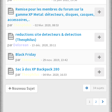
Remise pour les membres du forum sur la
gamme XP Metal: détecteurs, disques, casques,
accessoires,..
par
Theophilus
-
02 févr. 2020, 08:53
reductions site detecteurs & detection
(Theophilus)
par
Delorean
-
13 déc. 2020, 20:11
Black Friday
par
Theophilus
-
29 nov. 2019, 13:42
Sac à dos XP Backpack 280
par
Theophilus
-
04 févr. 2020, 16:33
34 sujets
Nouveau Sujet
1
2