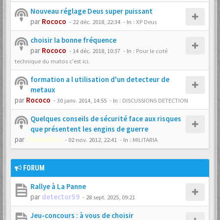
Nouveau réglage Deus super puissant
par
Rococo
-
22 déc. 2018, 22:34
- In :
XP Deus
choisir la bonne fréquence
par
Rococo
-
14 déc. 2018, 10:37
- In :
Pour le coté
technique du matos c'est ici.
formation a l utilisation d'un detecteur de
metaux
par
Rococo
-
30 janv. 2014, 14:55
- In :
DISCUSSIONS DETECTION
Quelques conseils de sécurité face aux risques
que présentent les engins de guerre
par
Theophilus
-
02 nov. 2012, 22:41
- In :
MILITARIA
FORUM
Rallye à La Panne
par
detector59
-
28 sept. 2025, 09:21
Jeu-concours : à vous de choisir