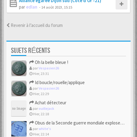
Alliance égarée Dijon sud (Côte d'Or -21)
par
edlan
-
14 août 2023, 15:15
Revenir à l’accueil du forum
SUJETS RÉCENTS
Oh la belle bleue !
par
Vespasien26
Hier, 23:31
Id boucle/rouelle/applique
par
Vespasien26
Hier, 22:29
Achat détecteur
par
ouillejack
Hier, 22:18
Obus de la Seconde guerre mondiale explosent dans des champs.
par
white's
Hier, 22:14