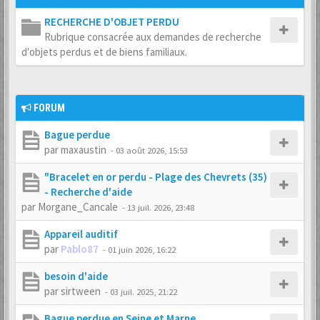
RECHERCHE D'OBJET PERDU
Rubrique consacrée aux demandes de recherche
d'objets perdus et de biens familiaux.
FORUM
Bague perdue
par
maxaustin
-
03 août 2026, 15:53
"Bracelet en or perdu - Plage des Chevrets (35)
- Recherche d'aide
par
Morgane_Cancale
-
13 juil. 2026, 23:48
Appareil auditif
par
Pablo87
-
01 juin 2026, 16:22
besoin d'aide
par
sirtween
-
03 juil. 2025, 21:22
Bague perdue en Seine et Marne