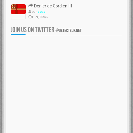
Denier de Gordien III
par
esus
Hier, 20:46
JOIN US ON TWITTER
@DETECTEUR.NET