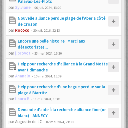
Palavas-Les-Flots
par
Sylviane
-
06 juil. 2024, 13:00
Nouvelle alliance perdue plage de l'Aber a côté
de Crozon
par
Rococo
-
20 juil. 2016, 22:13
Encore une belle histoire ! Merci aux
détectoristes...
par
j.provot
-
23 mai 2024, 16:20
Help pour recherche d'alliance à la Grand Motte
avant dimanche
par
Ananalo
-
10 mai 2024, 15:39
Help pour recherche d'une bague perdue sur la
plage à Biarritz
par
Laura B
-
11 mai 2024, 15:01
Demande d'aide à la recherche alliance fine (or
blanc) - ANNECY
par
Augustin de LC
-
02 mai 2024, 21:38