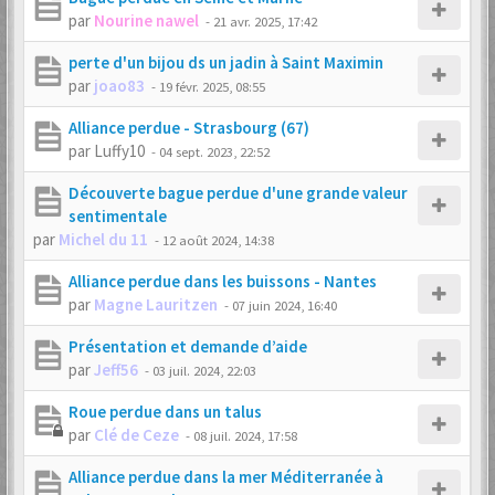
par
Nourine nawel
-
21 avr. 2025, 17:42
perte d'un bijou ds un jadin à Saint Maximin
par
joao83
-
19 févr. 2025, 08:55
Alliance perdue - Strasbourg (67)
par
Luffy10
-
04 sept. 2023, 22:52
Découverte bague perdue d'une grande valeur
sentimentale
par
Michel du 11
-
12 août 2024, 14:38
Alliance perdue dans les buissons - Nantes
par
Magne Lauritzen
-
07 juin 2024, 16:40
Présentation et demande d’aide
par
Jeff56
-
03 juil. 2024, 22:03
Roue perdue dans un talus
par
Clé de Ceze
-
08 juil. 2024, 17:58
Alliance perdue dans la mer Méditerranée à