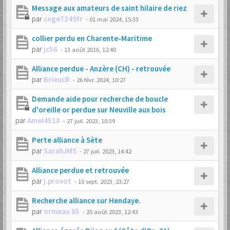
Message aux amateurs de saint hilaire de riez
par
cege7249fr
-
01 mai 2024, 15:33
collier perdu en Charente-Maritime
par
jc56
-
13 août 2016, 12:40
Alliance perdue - Anzère (CH) - retrouvée
par
BrieucR
-
26 févr. 2024, 10:27
Demande aide pour recherche de boucle
d'oreille or perdue sur Neuville aux bois
par
Amel4518
-
27 juil. 2023, 10:39
Perte alliance à Sète
par
SarahJMS
-
27 juil. 2023, 14:42
Alliance perdue et retrouvée
par
j.provot
-
10 sept. 2023, 23:27
Recherche alliance sur Hendaye.
par
ormeau 65
-
25 août 2023, 12:43