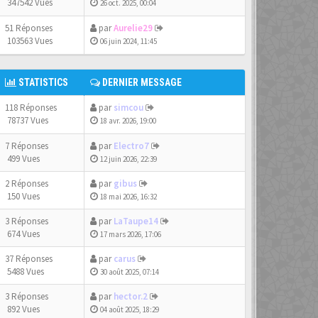
347542 Vues
26 oct. 2025, 00:04
51 Réponses
par
Aurelie29
103563 Vues
06 juin 2024, 11:45
STATISTICS
DERNIER MESSAGE
118 Réponses
par
simcou
78737 Vues
18 avr. 2026, 19:00
7 Réponses
par
Electro7
499 Vues
12 juin 2026, 22:39
2 Réponses
par
gibus
150 Vues
18 mai 2026, 16:32
3 Réponses
par
LaTaupe14
674 Vues
17 mars 2026, 17:06
37 Réponses
par
carus
5488 Vues
30 août 2025, 07:14
3 Réponses
par
hector.2
892 Vues
04 août 2025, 18:29