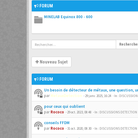
FORUM
MINELAB Equinox 800 - 600
Recherche
Nouveau Sujet
FORUM
Un besoin de détecteur de métaux, une question, u
par
MetauxDetection
-
29 janv. 2025, 16:24
- In :
DISCUSSION
pour ceux qui oublient
par
Rococo
-
29 oct. 2023, 08:48
- In :
DISCUSSIONS DETECTION
conseils FFDM
par
Rococo
-
31 oct. 2020, 08:30
- In :
DISCUSSIONS DETECTION