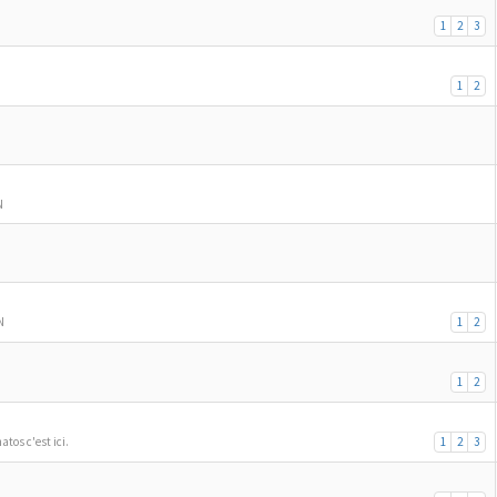
1
2
3
1
2
N
N
1
2
1
2
atos c'est ici.
1
2
3