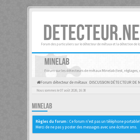
DETECTEUR.NE
Forum des particuliers sur le détecteur de métaux et la détection de l
MINELAB
Forum sur les détecteurs de métaux Minelab (test, réglages, con
Forum détecteur de métaux
DISCUSSION DÉTECTEUR DE 
Nous sommes le 07 août 2026, 16:38
MINELAB
Règles du forum :
Ce forum n'est pas un téléphone portable!
Merci de ne pas y poster des messages avec une écriture sms.