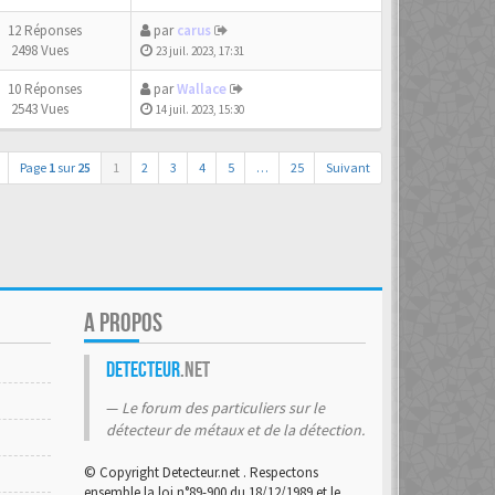
12 Réponses
par
carus
2498 Vues
23 juil. 2023, 17:31
10 Réponses
par
Wallace
2543 Vues
14 juil. 2023, 15:30
Page
1
sur
25
1
2
3
4
5
…
25
Suivant
A PROPOS
Detecteur
.net
Le forum des particuliers sur le
détecteur de métaux et de la détection.
© Copyright Detecteur.net . Respectons
ensemble la loi n°89-900 du 18/12/1989 et le