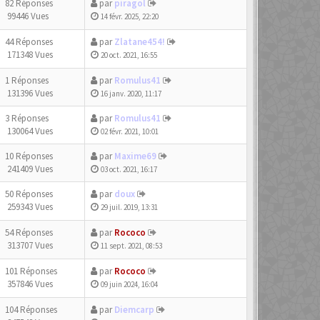
82 Réponses
par
piragol
99446 Vues
14 févr. 2025, 22:20
44 Réponses
par
Zlatane454!
171348 Vues
20 oct. 2021, 16:55
1 Réponses
par
Romulus41
131396 Vues
16 janv. 2020, 11:17
3 Réponses
par
Romulus41
130064 Vues
02 févr. 2021, 10:01
10 Réponses
par
Maxime69
241409 Vues
03 oct. 2021, 16:17
50 Réponses
par
doux
259343 Vues
29 juil. 2019, 13:31
54 Réponses
par
Rococo
313707 Vues
11 sept. 2021, 08:53
101 Réponses
par
Rococo
357846 Vues
09 juin 2024, 16:04
104 Réponses
par
Diemcarp