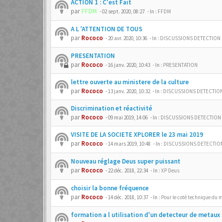
ACTION 1 : C'est Fait
par
FFDM
-
02 sept. 2020, 08:27
- In :
FFDM
A L 'ATTENTION DE TOUS
par
Rococo
-
20 avr. 2020, 10:36
- In :
DISCUSSIONS DETECTION
PRESENTATION
par
Rococo
-
16 janv. 2020, 10:43
- In :
PRESENTATION
lettre ouverte au ministere de la culture
par
Rococo
-
13 janv. 2020, 10:32
- In :
DISCUSSIONS DETECTIO
Discrimination et réactivité
par
Rococo
-
09 mai 2019, 14:06
- In :
DISCUSSIONS DETECTION
VISITE DE LA SOCIETE XPLORER le 23 mai 2019
par
Rococo
-
14 mars 2019, 10:48
- In :
DISCUSSIONS DETECTIO
Nouveau réglage Deus super puissant
par
Rococo
-
22 déc. 2018, 22:34
- In :
XP Deus
choisir la bonne fréquence
par
Rococo
-
14 déc. 2018, 10:37
- In :
Pour le coté technique du m
formation a l utilisation d'un detecteur de metaux