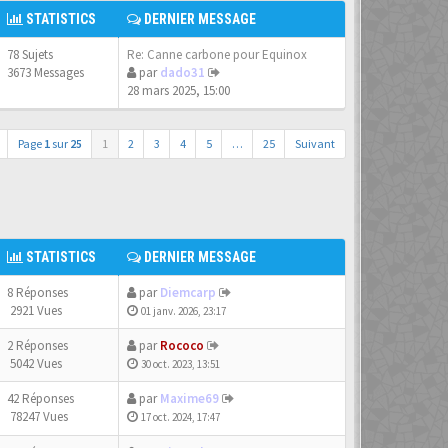
STATISTICS
DERNIER MESSAGE
78 Sujets
Re: Canne carbone pour Equinox
3673 Messages
par
dado31
28 mars 2025, 15:00
Page
1
sur
25
1
2
3
4
5
…
25
Suivant
STATISTICS
DERNIER MESSAGE
8 Réponses
par
Diemcarp
2921 Vues
01 janv. 2026, 23:17
2 Réponses
par
Rococo
5042 Vues
30 oct. 2023, 13:51
42 Réponses
par
Maxime69
78247 Vues
17 oct. 2024, 17:47