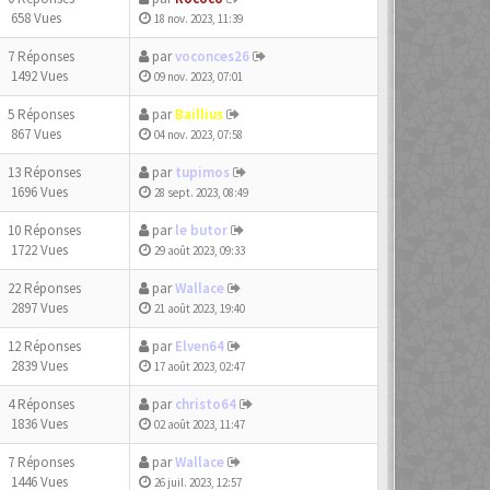
658 Vues
18 nov. 2023, 11:39
7 Réponses
par
voconces26
1492 Vues
09 nov. 2023, 07:01
5 Réponses
par
Baillius
867 Vues
04 nov. 2023, 07:58
13 Réponses
par
tupimos
1696 Vues
28 sept. 2023, 08:49
10 Réponses
par
le butor
1722 Vues
29 août 2023, 09:33
22 Réponses
par
Wallace
2897 Vues
21 août 2023, 19:40
12 Réponses
par
Elven64
2839 Vues
17 août 2023, 02:47
4 Réponses
par
christo64
1836 Vues
02 août 2023, 11:47
7 Réponses
par
Wallace
1446 Vues
26 juil. 2023, 12:57