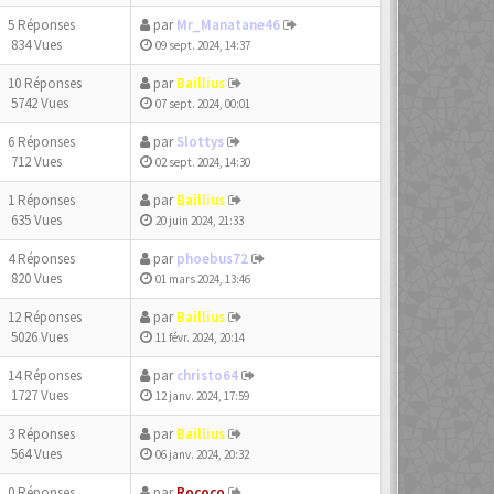
5 Réponses
par
Mr_Manatane46
834 Vues
09 sept. 2024, 14:37
10 Réponses
par
Baillius
5742 Vues
07 sept. 2024, 00:01
6 Réponses
par
Slottys
712 Vues
02 sept. 2024, 14:30
1 Réponses
par
Baillius
635 Vues
20 juin 2024, 21:33
4 Réponses
par
phoebus72
820 Vues
01 mars 2024, 13:46
12 Réponses
par
Baillius
5026 Vues
11 févr. 2024, 20:14
14 Réponses
par
christo64
1727 Vues
12 janv. 2024, 17:59
3 Réponses
par
Baillius
564 Vues
06 janv. 2024, 20:32
0 Réponses
par
Rococo