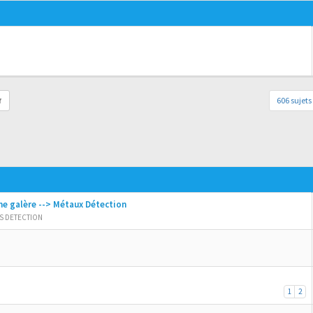
606 sujets
r
ne galère --> Métaux Détection
S DETECTION
1
2