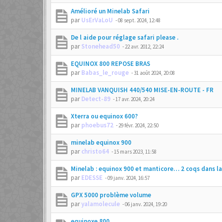
Amélioré un Minelab Safari
par
UsErVaLoU
-
08 sept. 2024, 12:48
De l aide pour réglage safari please .
par
Stonehead50
-
22 avr. 2012, 22:24
EQUINOX 800 REPOSE BRAS
par
Babas_le_rouge
-
31 août 2024, 20:08
MINELAB VANQUISH 440/540 MISE-EN-ROUTE - FR
par
Detect-89
-
17 avr. 2024, 20:24
Xterra ou equinox 600?
par
phoebus72
-
29 févr. 2024, 22:50
minelab equinox 900
par
christo64
-
15 mars 2023, 11:58
Minelab : equinox 900 et manticore… 2 coqs dans l
par
EDESSE
-
09 janv. 2024, 16:57
GPX 5000 problème volume
par
yalamolecule
-
06 janv. 2024, 19:20
equinoxe 800