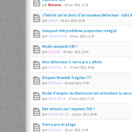
par
Rococo
-
18 nov. 2023, 11:39
J'hésite sur le choix d'un nouveau détecteur - Edit 
par
gibus
-
04 nov. 2023, 10:04
Vanquish 440 problème pinpointer intégré
par
ryan34side
-
03 nov. 2023, 11:29
Mode vanquish 340 ?
par
Lolo82
-
26 sept. 2023, 22:05
Mon détecteur X-terra pro s affole
par
Nicolas . M
-
27 août 2023, 20:08
Disques Minelab fragiles ???
par
Wallace
-
20 août 2023, 07:49
Mode d'emploi du Manticore (en attendant la versio
par
Wild Olive
-
27 mars 2023, 17:25
Des retours sur l equinox 700 ?
par
Bmist du 78
-
15 janv. 2023, 00:46
Xterra pro et plage
par
Wallace
-
25 juil. 2023, 13:49