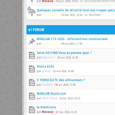
par
Rococo
-
30 janv. 2014, 14:55
- In :
DISCUSSIONS DETECTIO
Quelques conseils de sécurité face aux risques que 
par
Theophilus
-
02 nov. 2012, 22:41
- In :
MILITARIA
FORUM
MINELAB CTX 3030 - Informations constructeur
par
Theophilus
-
04 mai 2012, 17:59
Serie GO FIND Vous en pensez quoi ?
par
Electro7
-
28 mai 2026, 21:38
Xterra Elite
par
gibus
-
18 mai 2026, 14:49
X TERRA ELITE des utilisateurs ?
par
fodere
-
06 avr. 2025, 17:49
MINELAB Manticore
par
Wild Olive
-
03 avr. 2023, 23:13
le manticore
par
Rococo
-
18 nov. 2023, 11:25