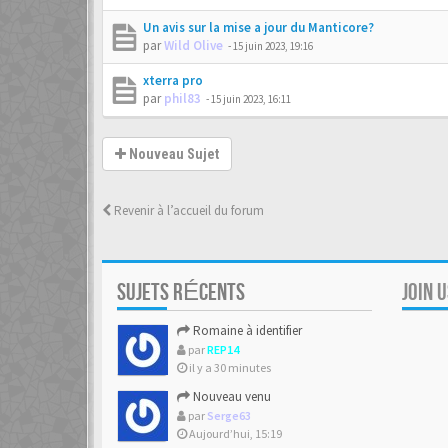
Un avis sur la mise a jour du Manticore?
par
Wild Olive
-
15 juin 2023, 19:16
xterra pro
par
phil83
-
15 juin 2023, 16:11
Nouveau Sujet
Revenir à l’accueil du forum
SUJETS RÉCENTS
JOIN 
Romaine à identifier
par
REP14
il y a 30 minutes
Nouveau venu
par
Serge63
Aujourd’hui, 15:19