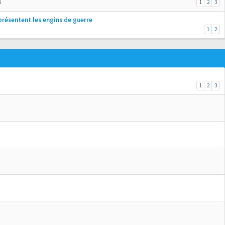
N
1
2
3
présentent les engins de guerre
1
2
1
2
3