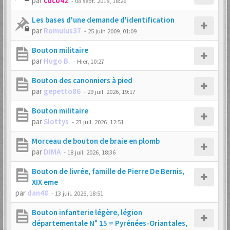
par
coco42
-
08 sept. 2018, 18:26
Les bases d'une demande d'identification
par
Romulus37
-
25 juin 2009, 01:09
Bouton militaire
par
Hugo B.
-
Hier, 10:27
Bouton des canonniers à pied
par
gepetto86
-
29 juil. 2026, 19:17
Bouton militaire
par
Slottys
-
23 juil. 2026, 12:51
Morceau de bouton de braie en plomb
par
DIMA
-
18 juil. 2026, 18:36
Bouton de livrée, famille de Pierre De Bernis,
XIX eme
par
dan48
-
13 juil. 2026, 18:51
Bouton infanterie légère, légion
départementale N° 15 = Pyrénées-Oriantales,