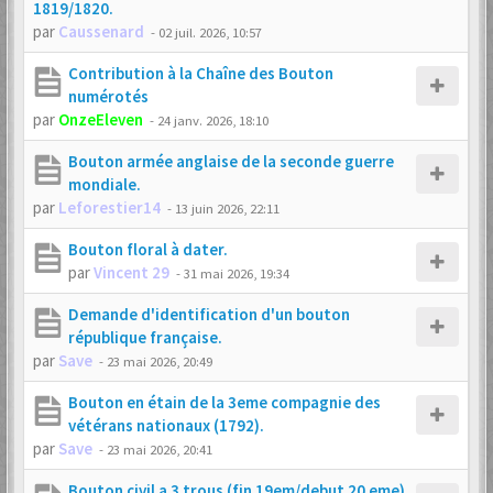
1819/1820.
par
Caussenard
-
02 juil. 2026, 10:57
Contribution à la Chaîne des Bouton
numérotés
par
OnzeEleven
-
24 janv. 2026, 18:10
Bouton armée anglaise de la seconde guerre
mondiale.
par
Leforestier14
-
13 juin 2026, 22:11
Bouton floral à dater.
par
Vincent 29
-
31 mai 2026, 19:34
Demande d'identification d'un bouton
république française.
par
Save
-
23 mai 2026, 20:49
Bouton en étain de la 3eme compagnie des
vétérans nationaux (1792).
par
Save
-
23 mai 2026, 20:41
Bouton civil a 3 trous (fin 19em/debut 20 eme)