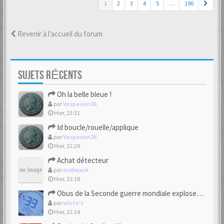
1
2
3
4
5
…
190
Revenir à l’accueil du forum
SUJETS RÉCENTS
Oh la belle bleue !
par
Vespasien26
Hier, 23:31
Id boucle/rouelle/applique
par
Vespasien26
Hier, 22:29
Achat détecteur
par
ouillejack
Hier, 22:18
Obus de la Seconde guerre mondiale explosent dans des champs.
par
white's
Hier, 22:14