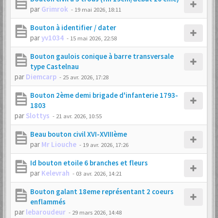
par
Grimrok
-
19 mai 2026, 18:11
Bouton à identifier / dater
par
yv1034
-
15 mai 2026, 22:58
Bouton gaulois conique à barre transversale
type Castelnau
par
Diemcarp
-
25 avr. 2026, 17:28
Bouton 2ème demi brigade d'infanterie 1793-
1803
par
Slottys
-
21 avr. 2026, 10:55
Beau bouton civil XVI-XVIIIème
par
Mr Liouche
-
19 avr. 2026, 17:26
Id bouton etoile 6 branches et fleurs
par
Kelevrah
-
03 avr. 2026, 14:21
Bouton galant 18eme représentant 2 coeurs
enflammés
par
lebaroudeur
-
29 mars 2026, 14:48