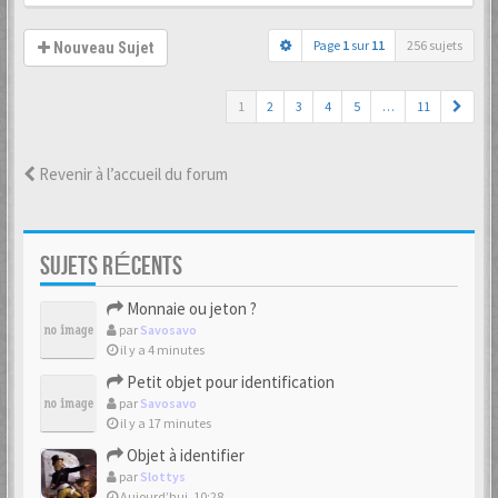
Page
1
sur
11
256 sujets
Nouveau Sujet
1
2
3
4
5
…
11
Revenir à l’accueil du forum
SUJETS RÉCENTS
Monnaie ou jeton ?
par
Savosavo
il y a 4 minutes
Petit objet pour identification
par
Savosavo
il y a 17 minutes
Objet à identifier
par
Slottys
Aujourd’hui, 10:28