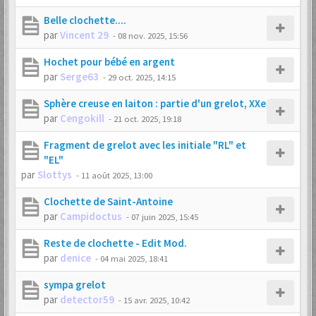
Belle clochette....
par
Vincent 29
-
08 nov. 2025, 15:56
Hochet pour bébé en argent
par
Serge63
-
29 oct. 2025, 14:15
Sphère creuse en laiton : partie d'un grelot, XXe
par
Cengokill
-
21 oct. 2025, 19:18
Fragment de grelot avec les initiale "RL" et
"EL"
par
Slottys
-
11 août 2025, 13:00
Clochette de Saint-Antoine
par
Campidoctus
-
07 juin 2025, 15:45
Reste de clochette - Edit Mod.
par
denice
-
04 mai 2025, 18:41
sympa grelot
par
detector59
-
15 avr. 2025, 10:42