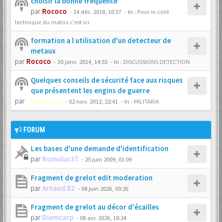
choisir la bonne fréquence
par
Rococo
-
14 déc. 2018, 10:37
- In :
Pour le coté
technique du matos c'est ici.
formation a l utilisation d'un detecteur de
metaux
par
Rococo
-
30 janv. 2014, 14:55
- In :
DISCUSSIONS DETECTION
Quelques conseils de sécurité face aux risques
que présentent les engins de guerre
par
Theophilus
-
02 nov. 2012, 22:41
- In :
MILITARIA
FORUM
Les bases d'une demande d'identification
par
Romulus37
-
25 juin 2009, 01:09
Fragment de grelot edit moderation
par
Arnaud 82
-
08 juin 2026, 09:26
Fragment de grelot au décor d'écailles
par
Diemcarp
-
08 avr. 2026, 18:24