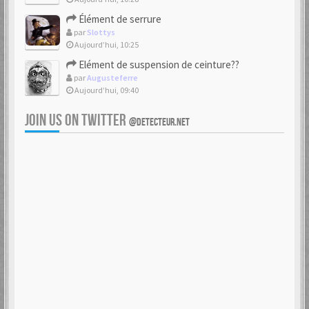
Élément de serrure
par
Slottys
Aujourd’hui, 10:25
Elément de suspension de ceinture??
par
Augusteferre
Aujourd’hui, 09:40
JOIN US ON TWITTER
@DETECTEUR.NET