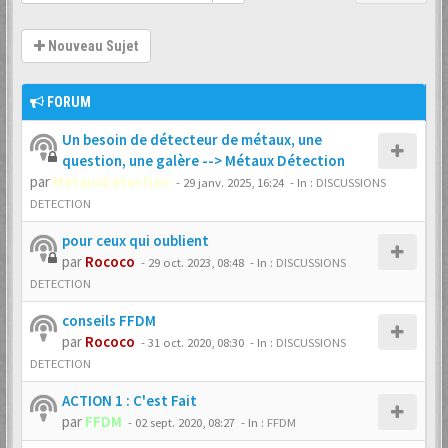
Nouveau Sujet
FORUM
Un besoin de détecteur de métaux, une
question, une galère --> Métaux Détection
par
MetauxDetection
-
29 janv. 2025, 16:24
- In :
DISCUSSIONS
DETECTION
pour ceux qui oublient
par
Rococo
-
29 oct. 2023, 08:48
- In :
DISCUSSIONS
DETECTION
conseils FFDM
par
Rococo
-
31 oct. 2020, 08:30
- In :
DISCUSSIONS
DETECTION
ACTION 1 : C'est Fait
par
FFDM
-
02 sept. 2020, 08:27
- In :
FFDM