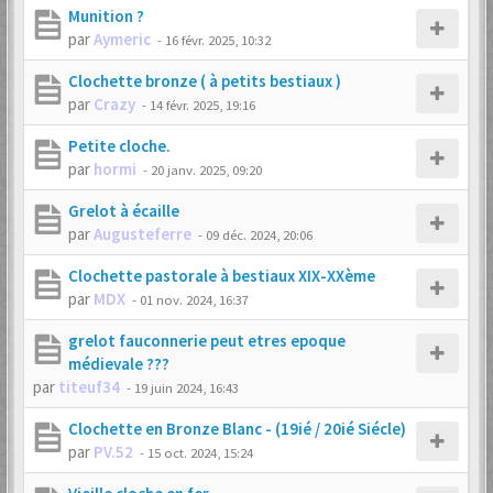
Munition ?
par
Aymeric
-
16 févr. 2025, 10:32
Clochette bronze ( à petits bestiaux )
par
Crazy
-
14 févr. 2025, 19:16
Petite cloche.
par
hormi
-
20 janv. 2025, 09:20
Grelot à écaille
par
Augusteferre
-
09 déc. 2024, 20:06
Clochette pastorale à bestiaux XIX-XXème
par
MDX
-
01 nov. 2024, 16:37
grelot fauconnerie peut etres epoque
médievale ???
par
titeuf34
-
19 juin 2024, 16:43
Clochette en Bronze Blanc - (19ié / 20ié Siécle)
par
PV.52
-
15 oct. 2024, 15:24