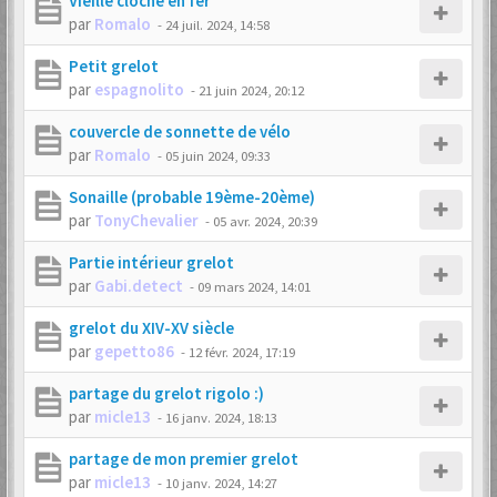
Vieille cloche en fer
par
Romalo
-
24 juil. 2024, 14:58
Petit grelot
par
espagnolito
-
21 juin 2024, 20:12
couvercle de sonnette de vélo
par
Romalo
-
05 juin 2024, 09:33
Sonaille (probable 19ème-20ème)
par
TonyChevalier
-
05 avr. 2024, 20:39
Partie intérieur grelot
par
Gabi.detect
-
09 mars 2024, 14:01
grelot du XIV-XV siècle
par
gepetto86
-
12 févr. 2024, 17:19
partage du grelot rigolo :)
par
micle13
-
16 janv. 2024, 18:13
partage de mon premier grelot
par
micle13
-
10 janv. 2024, 14:27