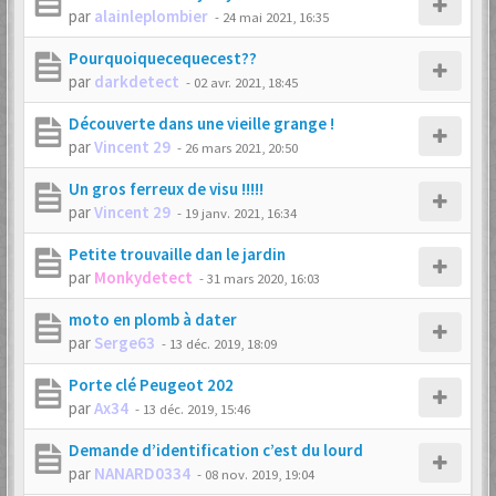
par
alainleplombier
-
24 mai 2021, 16:35
Pourquoiquecequecest??
par
darkdetect
-
02 avr. 2021, 18:45
Découverte dans une vieille grange !
par
Vincent 29
-
26 mars 2021, 20:50
Un gros ferreux de visu !!!!!
par
Vincent 29
-
19 janv. 2021, 16:34
Petite trouvaille dan le jardin
par
Monkydetect
-
31 mars 2020, 16:03
moto en plomb à dater
par
Serge63
-
13 déc. 2019, 18:09
Porte clé Peugeot 202
par
Ax34
-
13 déc. 2019, 15:46
Demande d’identification c’est du lourd
par
NANARD0334
-
08 nov. 2019, 19:04