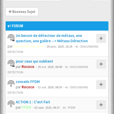
Nouveau Sujet
FORUM
Un besoin de détecteur de métaux, une
question, une galère --> Métaux Détection
par
MetauxDetection
-
29 janv. 2025, 16:24
- In :
DISCUSSIONS
DETECTION
pour ceux qui oublient
par
Rococo
-
29 oct. 2023, 08:48
- In :
DISCUSSIONS
DETECTION
conseils FFDM
par
Rococo
-
31 oct. 2020, 08:30
- In :
DISCUSSIONS
DETECTION
ACTION 1 : C'est Fait
par
FFDM
-
02 sept. 2020, 08:27
- In :
FFDM