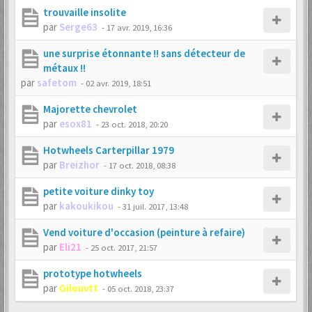
trouvaille insolite
par
Serge63
-
17 avr. 2019, 16:36
une surprise étonnante !! sans détecteur de
métaux !!
par
safetom
-
02 avr. 2019, 18:51
Majorette chevrolet
par
esox81
-
23 oct. 2018, 20:20
Hotwheels Carterpillar 1979
par
Breizhor
-
17 oct. 2018, 08:38
petite voiture dinky toy
par
kakoukikou
-
31 juil. 2017, 13:48
Vend voiture d'occasion (peinture à refaire)
par
Eli21
-
25 oct. 2017, 21:57
prototype hotwheels
par
Gilouvtt
-
05 oct. 2018, 23:37