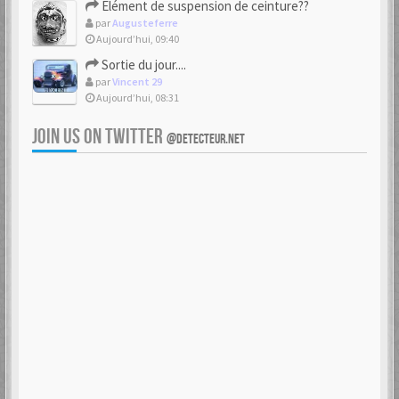
Elément de suspension de ceinture??
par
Augusteferre
Aujourd’hui, 09:40
Sortie du jour....
par
Vincent 29
Aujourd’hui, 08:31
JOIN US ON TWITTER
@DETECTEUR.NET