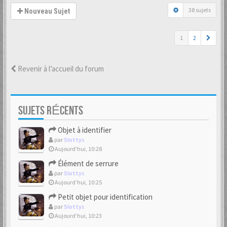
38 sujets
Nouveau Sujet
1
2
Revenir à l’accueil du forum
SUJETS RÉCENTS
Objet à identifier
par
Slottys
Aujourd’hui, 10:28
Élément de serrure
par
Slottys
Aujourd’hui, 10:25
Petit objet pour identification
par
Slottys
Aujourd’hui, 10:23