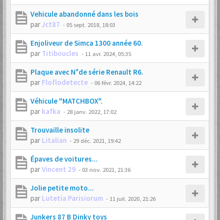
Vehicule abandonné dans les bois
par
Jct87
-
05 sept. 2018, 18:03
Enjoliveur de Simca 1300 année 60.
par
Titiboucles
-
11 avr. 2024, 05:35
Plaque avec N°de série Renault R6.
par
Floflodetecte
-
06 févr. 2024, 14:22
Véhicule "MATCHBOX".
par
kafka
-
28 janv. 2022, 17:02
Trouvaille insolite
par
Litalian
-
29 déc. 2021, 19:42
Épaves de voitures...
par
Vincent 29
-
03 nov. 2021, 21:36
Jolie petite moto...
par
Lutetia Parisiorum
-
11 juil. 2020, 21:26
Junkers 87 B Dinky toys