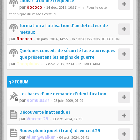
choisir la bonne fréquence
par
Rococo
-
14 déc. 2018, 10:37
- In :
Pour le coté
technique du matos c'est ici.
formation a l utilisation d'un detecteur de
metaux
par
Rococo
-
30 janv. 2014, 14:55
- In :
DISCUSSIONS DETECTION
Quelques conseils de sécurité face aux risques
que présentent les engins de guerre
par
Theophilus
-
02 nov. 2012, 22:41
- In :
MILITARIA
FORUM
Les bases d'une demande d'identification
par
Romulus37
-
25 juin 2009, 01:09
Découverte inattendue !
par
Vincent 29
-
13 oct. 2024, 17:39
Roues plomb jouet (train) id: vincent29
par
Allen@walker
-
04 oct. 2024, 09:41