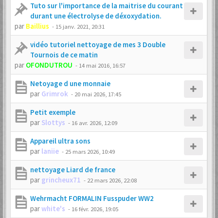
Tuto sur l'importance de la maitrise du courant
durant une électrolyse de déxoxydation.
par
Baillius
-
15 janv. 2021, 20:31
vidéo tutoriel nettoyage de mes 3 Double
Tournois de ce matin
par
OFONDUTROU
-
14 mai 2016, 16:57
Netoyage d une monnaie
par
Grimrok
-
20 mai 2026, 17:45
Petit exemple
par
Slottys
-
16 avr. 2026, 12:09
Appareil ultra sons
par
laniie
-
25 mars 2026, 10:49
nettoyage Liard de france
par
grincheux71
-
22 mars 2026, 22:08
Wehrmacht FORMALIN Fusspuder WW2
par
white's
-
16 févr. 2026, 19:05