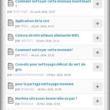
Comment nettoyer cette monnaie maintenant
?
par
Gué-Gué
-
31 août 2024, 14:37
Application de la cire
par
MDX
-
22 juil. 2024, 19:27
Culasse de mitrailleuse allemande WW1.
par
white's
-
18 juin 2024, 15:11
Comment nettoyer cette monnaie?
par
MDX
-
06 juil. 2024, 13:21
Conseils pour nettoyage délicat du vert de
gris.
par
Lutetia Parisiorum
-
19 févr. 2024, 18:38
pour le partage nettoyage monnaie
par
bruno41
-
26 févr. 2024, 21:38
Machine ultrasons bonne idée ou pas ?
par
Wallace
-
25 févr. 2024, 13:51