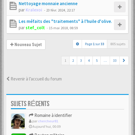
Nettoyage monnaie ancienne
par
Kralexoi
-
23 févr. 2024, 22:17
Les méfaits des "traitements" à l'huile d'olive.
par
stef_colt
-
15 mai 2018, 08:59
Page
1
sur
33
805 sujets
Nouveau Sujet
1
2
3
4
5
…
33
Revenir à l’accueil du forum
SUJETS RÉCENTS
Romaine à identifier
par
chercheur81
Aujourd’hui, 00:09