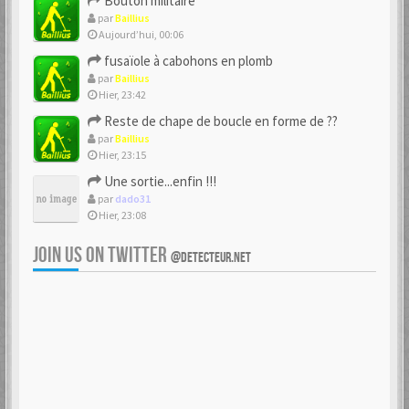
Bouton militaire
par
Baillius
Aujourd’hui, 00:06
fusaïole à cabohons en plomb
par
Baillius
Hier, 23:42
Reste de chape de boucle en forme de ??
par
Baillius
Hier, 23:15
Une sortie...enfin !!!
par
dado31
Hier, 23:08
JOIN US ON TWITTER
@DETECTEUR.NET