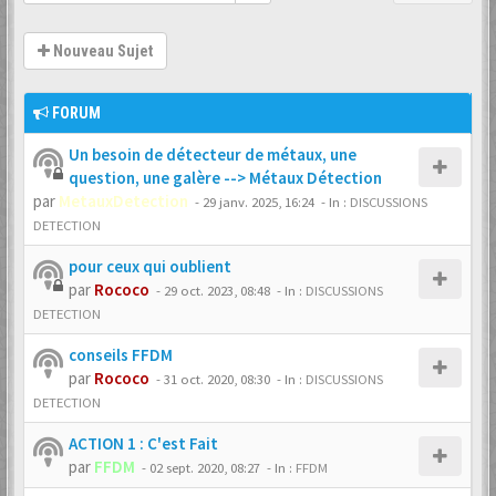
Nouveau Sujet
FORUM
Un besoin de détecteur de métaux, une
question, une galère --> Métaux Détection
par
MetauxDetection
-
29 janv. 2025, 16:24
- In :
DISCUSSIONS
DETECTION
pour ceux qui oublient
par
Rococo
-
29 oct. 2023, 08:48
- In :
DISCUSSIONS
DETECTION
conseils FFDM
par
Rococo
-
31 oct. 2020, 08:30
- In :
DISCUSSIONS
DETECTION
ACTION 1 : C'est Fait
par
FFDM
-
02 sept. 2020, 08:27
- In :
FFDM