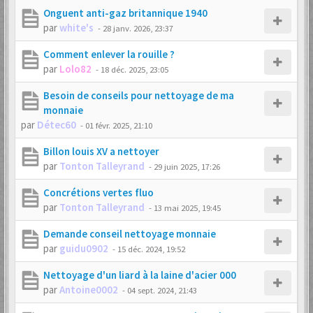
Onguent anti-gaz britannique 1940
par
white's
-
28 janv. 2026, 23:37
Comment enlever la rouille ?
par
Lolo82
-
18 déc. 2025, 23:05
Besoin de conseils pour nettoyage de ma
monnaie
par
Détec60
-
01 févr. 2025, 21:10
Billon louis XV a nettoyer
par
Tonton Talleyrand
-
29 juin 2025, 17:26
Concrétions vertes fluo
par
Tonton Talleyrand
-
13 mai 2025, 19:45
Demande conseil nettoyage monnaie
par
guidu0902
-
15 déc. 2024, 19:52
Nettoyage d'un liard à la laine d'acier 000
par
Antoine0002
-
04 sept. 2024, 21:43