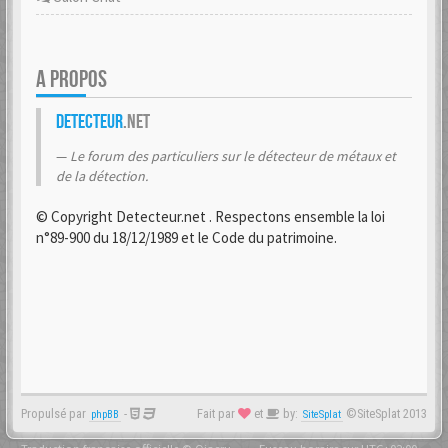
A PROPOS
Detecteur
.net
Le forum des particuliers sur le détecteur de métaux et
de la détection.
© Copyright Detecteur.net . Respectons ensemble la loi
n°89-900 du 18/12/1989 et le Code du patrimoine.
Propulsé par
-
Fait par
et
by:
©SiteSplat 2013
phpBB
SiteSplat
Traduction française officielle
©
Qiaeru
- Fuseau horaire sur
UTC+02:00
-