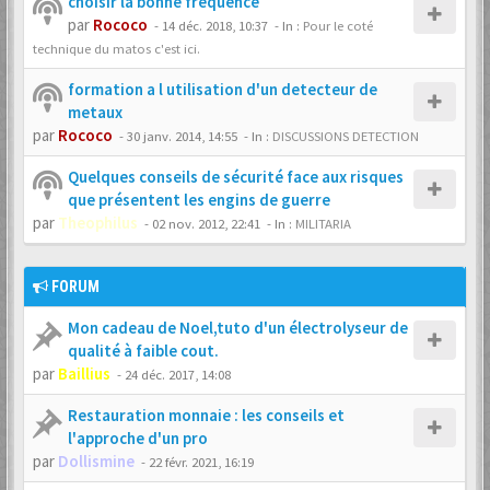
choisir la bonne fréquence
par
Rococo
-
14 déc. 2018, 10:37
- In :
Pour le coté
technique du matos c'est ici.
formation a l utilisation d'un detecteur de
metaux
par
Rococo
-
30 janv. 2014, 14:55
- In :
DISCUSSIONS DETECTION
Quelques conseils de sécurité face aux risques
que présentent les engins de guerre
par
Theophilus
-
02 nov. 2012, 22:41
- In :
MILITARIA
FORUM
Mon cadeau de Noel,tuto d'un électrolyseur de
qualité à faible cout.
par
Baillius
-
24 déc. 2017, 14:08
Restauration monnaie : les conseils et
l'approche d'un pro
par
Dollismine
-
22 févr. 2021, 16:19