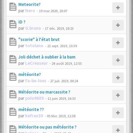
Meteorite?
par
Nero
-
19 mai 2020, 20:07
iD ?
par
G.bruno
-
17 déc. 2019, 18:23
"scorie" à l'état brut
par
totolano
-
21 sept. 2019, 10:39
Joli déchet à oublier à la bam
par
LeCreuseur
-
24 août 2019, 12:55
météorite?
par
Fa-bu-lous
-
27 juil. 2019, 00:24
Météorite ou marcassite ?
par
polo9689
-
11 juin 2019, 16:33
météorite ??
par
kefran30
-
05 févr. 2019, 12:38
Météorite ou pas météorite ?