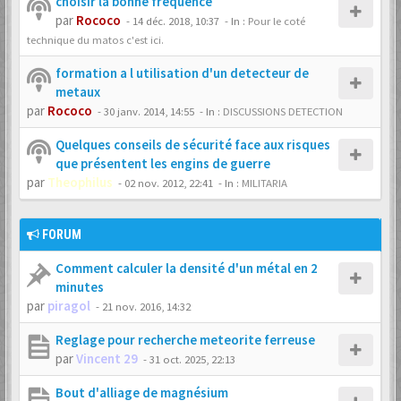
choisir la bonne fréquence
par
Rococo
-
14 déc. 2018, 10:37
- In :
Pour le coté
technique du matos c'est ici.
formation a l utilisation d'un detecteur de
metaux
par
Rococo
-
30 janv. 2014, 14:55
- In :
DISCUSSIONS DETECTION
Quelques conseils de sécurité face aux risques
que présentent les engins de guerre
par
Theophilus
-
02 nov. 2012, 22:41
- In :
MILITARIA
FORUM
Comment calculer la densité d'un métal en 2
minutes
par
piragol
-
21 nov. 2016, 14:32
Reglage pour recherche meteorite ferreuse
par
Vincent 29
-
31 oct. 2025, 22:13
Bout d'alliage de magnésium