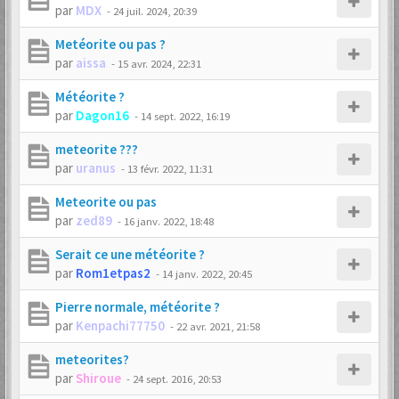
par
MDX
-
24 juil. 2024, 20:39
Metéorite ou pas ?
par
aissa
-
15 avr. 2024, 22:31
Météorite ?
par
Dagon16
-
14 sept. 2022, 16:19
meteorite ???
par
uranus
-
13 févr. 2022, 11:31
Meteorite ou pas
par
zed89
-
16 janv. 2022, 18:48
Serait ce une météorite ?
par
Rom1etpas2
-
14 janv. 2022, 20:45
Pierre normale, météorite ?
par
Kenpachi77750
-
22 avr. 2021, 21:58
meteorites?
par
Shiroue
-
24 sept. 2016, 20:53