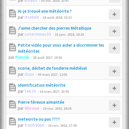
par
koleos
-
05 oct. 2018, 23:47
Ai-je trouvé une météorite ?
par
Itseb68
-
18 août 2018, 15:13
J'aime chercher des pierres Métallique
par
coternimes30
-
16 janv. 2018, 19:18
Petite vidéo pour vous aider a discriminer les
météorites
par
Pimclik
-
28 août 2017, 19:36
scorie, déchet de fonderie médiéval
par
doux
-
30 mars 2017, 12:05
Identification météorite
par
tek34
-
14 mars 2017, 23:55
Pierre féreuse aimantée
par
Shiroue
-
19 nov. 2016, 18:34
meteorite ou pas ????
par
fred59000
-
16 nov. 2016, 17:59