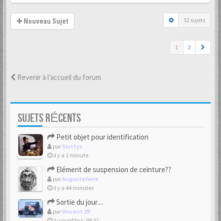
32 sujets
Nouveau Sujet
1
2
Revenir à l’accueil du forum
SUJETS RÉCENTS
Petit objet pour identification
par
Slottys
il y a 1 minute
Elément de suspension de ceinture??
par
Augusteferre
il y a 44 minutes
Sortie du jour....
par
Vincent 29
Aujourd’hui, 08:31