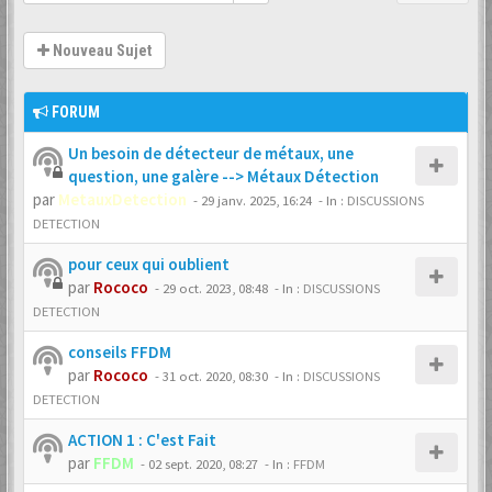
Nouveau Sujet
FORUM
Un besoin de détecteur de métaux, une
question, une galère --> Métaux Détection
par
MetauxDetection
-
29 janv. 2025, 16:24
- In :
DISCUSSIONS
DETECTION
pour ceux qui oublient
par
Rococo
-
29 oct. 2023, 08:48
- In :
DISCUSSIONS
DETECTION
conseils FFDM
par
Rococo
-
31 oct. 2020, 08:30
- In :
DISCUSSIONS
DETECTION
ACTION 1 : C'est Fait
par
FFDM
-
02 sept. 2020, 08:27
- In :
FFDM