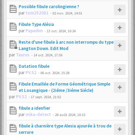
Possible fibule carolingienne ?
par
tom252081
-
02 nov. 2024, 14:01
Fibule Type Alésia
par
Papadim
-
13 oct. 2024, 10:24
Reste d'une fibule à arc non interrompu du type
Langton Down. Edit Mod
par
Taurus
-
14 oct. 2024, 17:36
Datation fibule
par
PV.52
-
06 oct. 2024, 15:28
Fibule Emaillée de Forme Géométrique Simple
et Losangique - (2iéme /3iéme Siécle)
par
PV.52
-
17 sept. 2024, 21:02
fibule a idenfier
par
mika-detect
-
28 août 2024, 10:15
fibule à charnière type Alesia ajourée à trou de
serrure