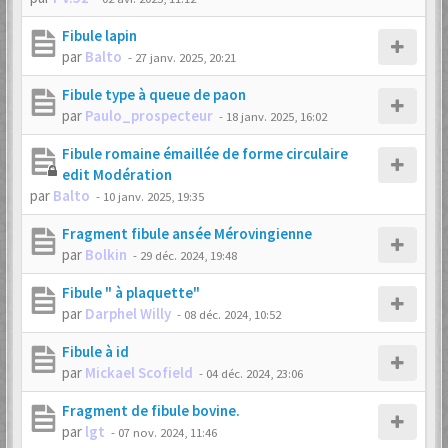
Fibule lapin
par
Balto
-
27 janv. 2025, 20:21
Fibule type à queue de paon
par
Paulo_prospecteur
-
18 janv. 2025, 16:02
Fibule romaine émaillée de forme circulaire
edit Modération
par
Balto
-
10 janv. 2025, 19:35
Fragment fibule ansée Mérovingienne
par
Bolkin
-
29 déc. 2024, 19:48
Fibule " à plaquette"
par
Darphel Willy
-
08 déc. 2024, 10:52
Fibule à id
par
Mickael Scofield
-
04 déc. 2024, 23:06
Fragment de fibule bovine.
par
lgt
-
07 nov. 2024, 11:46