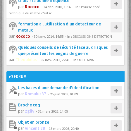
choisir la bonne fréquence
par
Rococo
-
14 déc. 2018, 10:37
- In :
Pour le coté
technique du matos c'est ici.
formation a l utilisation d'un detecteur de
metaux
par
Rococo
-
30 janv. 2014, 14:55
- In :
DISCUSSIONS DETECTION
Quelques conseils de sécurité face aux risques
que présentent les engins de guerre
par
Theophilus
-
02 nov. 2012, 22:41
- In :
MILITARIA
FORUM
Les bases d'une demande d'identification
par
Romulus37
-
25 juin 2009, 01:09
Broche coq
par
zgliv
-
31 mars 2026, 14:05
Objet en bronze
par
Vincent 29
-
18 mars 2026, 20:40