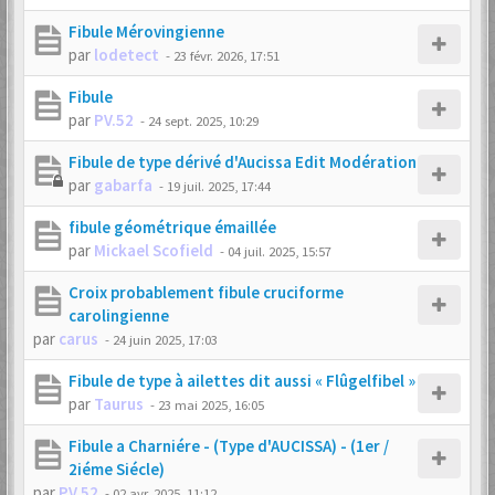
Fibule Mérovingienne
par
lodetect
-
23 févr. 2026, 17:51
Fibule
par
PV.52
-
24 sept. 2025, 10:29
Fibule de type dérivé d'Aucissa Edit Modération
par
gabarfa
-
19 juil. 2025, 17:44
fibule géométrique émaillée
par
Mickael Scofield
-
04 juil. 2025, 15:57
Croix probablement fibule cruciforme
carolingienne
par
carus
-
24 juin 2025, 17:03
Fibule de type à ailettes dit aussi « Flûgelfibel »
par
Taurus
-
23 mai 2025, 16:05
Fibule a Charniére - (Type d'AUCISSA) - (1er /
2iéme Siécle)
par
PV.52
-
02 avr. 2025, 11:12