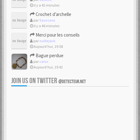
il y a 42 minutes
Crochet d’archelle
par
Savosavo
il y a 46 minutes
Merci pour les conseils
par
ouillejack
Aujourd’hui, 19:58
Bague perdue
par
carus
Aujourd’hui, 19:42
JOIN US ON TWITTER
@DETECTEUR.NET