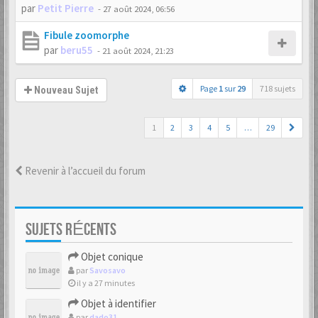
par
Petit Pierre
-
27 août 2024, 06:56
Fibule zoomorphe
par
beru55
-
21 août 2024, 21:23
Page
1
sur
29
718 sujets
Nouveau Sujet
1
2
3
4
5
…
29
Revenir à l’accueil du forum
SUJETS RÉCENTS
Objet conique
par
Savosavo
il y a 27 minutes
Objet à identifier
par
dado31