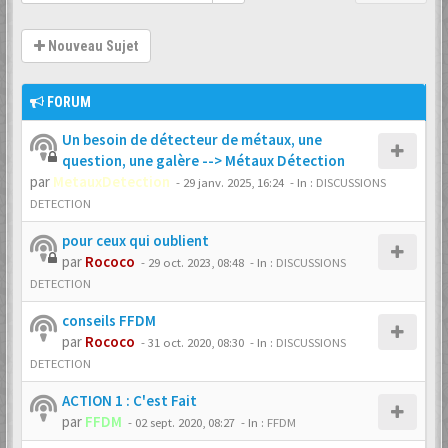
Nouveau Sujet
FORUM
Un besoin de détecteur de métaux, une
question, une galère --> Métaux Détection
par
MetauxDetection
-
29 janv. 2025, 16:24
- In :
DISCUSSIONS
DETECTION
pour ceux qui oublient
par
Rococo
-
29 oct. 2023, 08:48
- In :
DISCUSSIONS
DETECTION
conseils FFDM
par
Rococo
-
31 oct. 2020, 08:30
- In :
DISCUSSIONS
DETECTION
ACTION 1 : C'est Fait
par
FFDM
-
02 sept. 2020, 08:27
- In :
FFDM