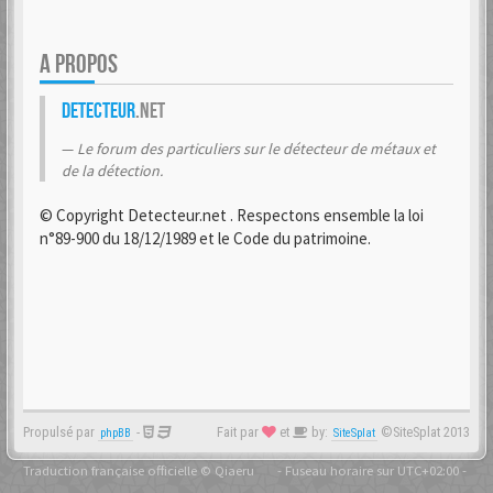
A PROPOS
Detecteur
.net
Le forum des particuliers sur le détecteur de métaux et
de la détection.
© Copyright Detecteur.net . Respectons ensemble la loi
n°89-900 du 18/12/1989 et le Code du patrimoine.
Propulsé par
-
Fait par
et
by:
©SiteSplat 2013
phpBB
SiteSplat
Traduction française officielle
©
Qiaeru
- Fuseau horaire sur
UTC+02:00
-