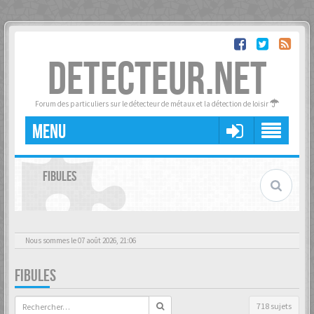
DETECTEUR.NET
Forum des particuliers sur le détecteur de métaux et la détection de loisir
MENU
FIBULES
Nous sommes le 07 août 2026, 21:06
FIBULES
718 sujets