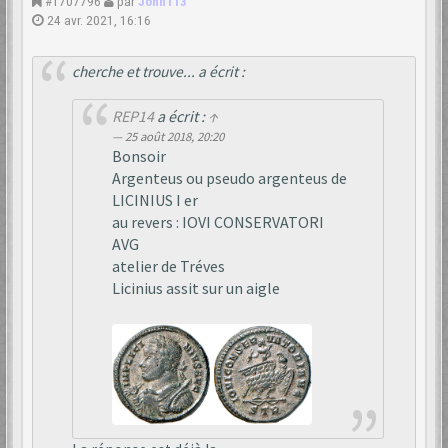
#1707796
par
John113
24 avr. 2021, 16:16
cherche et trouve... a écrit :
REP14
a écrit :
↑
25 août 2018, 20:20
Bonsoir
Argenteus ou pseudo argenteus de
LICINIUS I er
au revers : IOVI CONSERVATORI
AVG
atelier de Tréves
Licinius assit sur un aigle