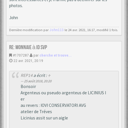
photos.
John
Dernière modification par
John113
le 24 avr. 2021, 16:17, modifié 1 fois.
Re: monnaie à id svp
#1707287
par
cherche et trouve...
22 avr. 2021, 20:19
REP14
a écrit :
↑
25 août 2018, 20:20
Bonsoir
Argenteus ou pseudo argenteus de LICINIUS I
er
au revers : IOVI CONSERVATORI AVG
atelier de Tréves
Licinius assit sur un aigle