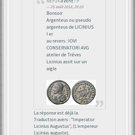
REP14
a écrit :
↑
25 août 2018, 20:20
Bonsoir
Argenteus ou pseudo
argenteus de LICINIUS
I er
au revers : IOVI
CONSERVATORI AVG
atelier de Tréves
Licinius assit sur un
aigle
La réponse est déjà la
Traduction avers : "Imperator
Licinius Augustus", (L'empereur
Licinius auguste).