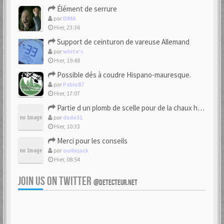
Élément de serrure
par
DIMA
Hier, 23:36
Support de ceinturon de vareuse Allemand
par
white's
Hier, 19:48
Possible dés à coudre Hispano-mauresque.
par
Pablo87
Hier, 17:07
Partie d un plomb de scelle pour de la chaux hydraulique
par
dado31
Hier, 10:33
Merci pour les conseils
par
ouillejack
Hier, 08:54
JOIN US ON TWITTER
@DETECTEUR.NET