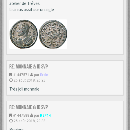
atelier de Tréves
Licinius assit sur un aigle
Re: monnaie à id svp
#1447571
par
Erde
25 août 2018, 20:23
Très joli monnaie
Re: monnaie à id svp
#1447588
par
REP14
25 août 2018, 20:38
Bonjour