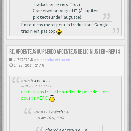
Traduction revers : “Iovi
Conservatori Augusti”, (À Jupiter
protecteur de l'auguste).
En tout cas merci pour la traduction ! Google
trad n'est pas top
Re: Argenteus ou pseudo argenteus de LICINIUS I er - REP14
#1707873
par
cherche et trouve...
24 avr. 2021, 21:18
arioch
a écrit :
↑
24 avr. 2021, 17:27
et toi tu vas tres vite arreter de pose des liens
pourris MERCI
John113
a écrit :
↑
24 avr. 2021, 16:16
cherche et trouve... a