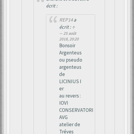
écrit :
REP14
a
écrit :
↑
25 août
2018, 20:20
Bonsoir
Argenteus
ou pseudo
argenteus
de
LICINIUS I
er
au revers :
IOVI
CONSERVATORI
AVG
atelier de
Tréves