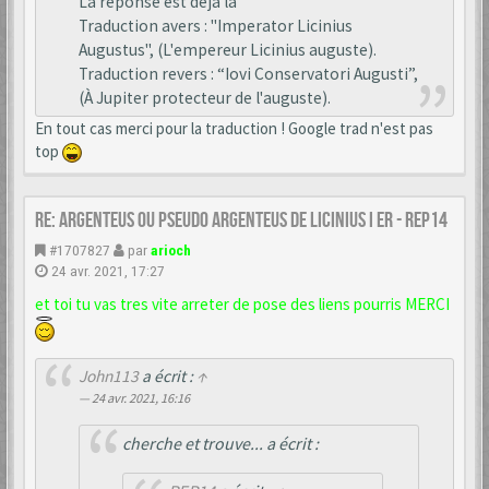
La réponse est déjà la
Traduction avers : "Imperator Licinius
Augustus", (L'empereur Licinius auguste).
Traduction revers : “Iovi Conservatori Augusti”,
(À Jupiter protecteur de l'auguste).
En tout cas merci pour la traduction ! Google trad n'est pas
top
Re: Argenteus ou pseudo argenteus de LICINIUS I er - REP14
#1707827
par
arioch
24 avr. 2021, 17:27
et toi tu vas tres vite arreter de pose des liens pourris MERCI
John113
a écrit :
↑
24 avr. 2021, 16:16
cherche et trouve... a écrit :