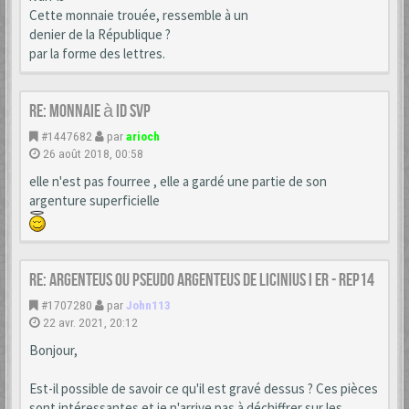
Cette monnaie trouée, ressemble à un
denier de la République ?
par la forme des lettres.
Re: monnaie à id svp
#1447682
par
arioch
26 août 2018, 00:58
elle n'est pas fourree , elle a gardé une partie de son
argenture superficielle
Re: Argenteus ou pseudo argenteus de LICINIUS I er - REP14
#1707280
par
John113
22 avr. 2021, 20:12
Bonjour,
Est-il possible de savoir ce qu'il est gravé dessus ? Ces pièces
sont intéressantes et je n'arrive pas à déchiffrer sur les