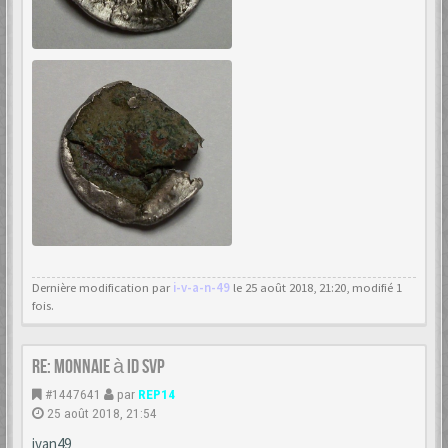
Dernière modification par
i-v-a-n-49
le 25 août 2018, 21:20, modifié 1
fois.
Re: monnaie à id svp
#1447641
par
REP14
25 août 2018, 21:54
ivan49