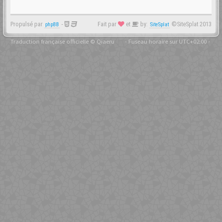
Propulsé par
-
Fait par
et
by:
©SiteSplat 2013
phpBB
SiteSplat
Traduction française officielle
©
Qiaeru
- Fuseau horaire sur
UTC+02:00
-