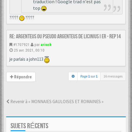
traduction ! Google trad n'est pas
top
?????
?????
Re: Argenteus ou pseudo argenteus de LICINIUS I er - REP14
#1707921
par
arioch
25 avr. 2021, 00:10
je parlais a john113
Page
1
sur
1
16 messages
Répondre
Revenir à « MONNAIES GAULOISES ET ROMAINES »
SUJETS RÉCENTS