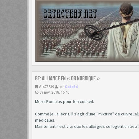
Re: Alliance en « or nordique »
#1473539
par
Cade54
09 nov. 2018, 16:40
Merci Romulus pour ton conseil.
Comme je l'ai écrit, il s'agit d'une "mixture" de cuivre,
médicales.
Maintenant il est vrai que les allergies se logent un peu 