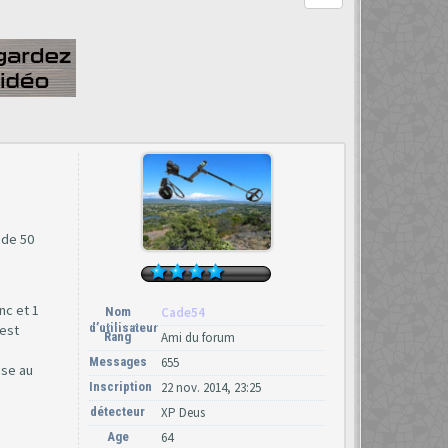
 de 50
nc et 1
Nom
Cade54
d’utilisateur
 est
Rang
Ami du forum
Messages
655
ise au
Inscription
22 nov. 2014, 23:25
détecteur
XP Deus
Age
64