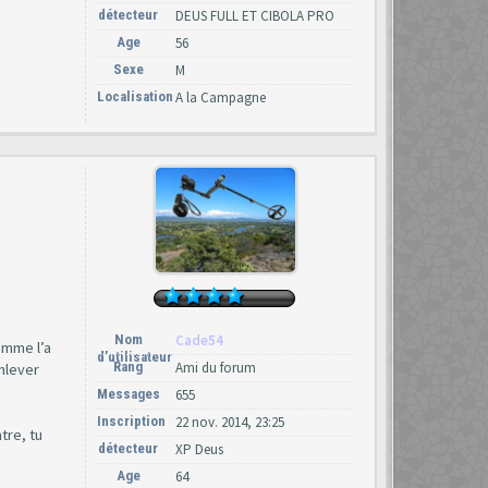
détecteur
DEUS FULL ET CIBOLA PRO
Age
56
Sexe
M
Localisation
A la Campagne
Nom
Cade54
comme l’a
d’utilisateur
Rang
Ami du forum
enlever
Messages
655
Inscription
22 nov. 2014, 23:25
tre, tu
détecteur
XP Deus
Age
64