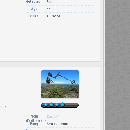
détecteur
Fini
Age
55
Sexe
Au repos
ions
Nom
Cade54
d’utilisateur
Rang
Ami du forum