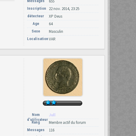
Messages
655
Inscription
22 nov. 2014, 23:25
détecteur
XP Deus
Age
64
Sexe
Masculin
Localisation
VAR
Nom
Jull
d’utilisateur
Rang
Membre actif du forum
Messages
116