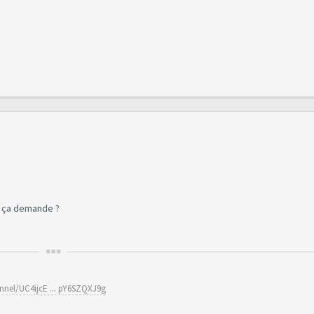
l ça demande ?
nel/UC4ijcE ... pY6SZQXJ9g