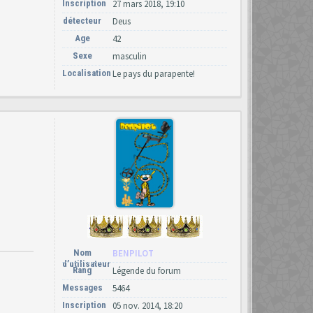
Inscription
27 mars 2018, 19:10
détecteur
Deus
Age
42
Sexe
masculin
Localisation
Le pays du parapente!
Nom
BENPILOT
d’utilisateur
Rang
Légende du forum
Messages
5464
Inscription
05 nov. 2014, 18:20