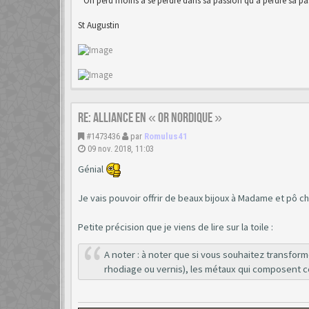
" On perd moins à se perdre dans sa passion qu'à perdre sa pas
St Augustin
Re: Alliance en « or nordique »
#1473436
par
Romulus41
09 nov. 2018, 11:03
Génial
Je vais pouvoir offrir de beaux bijoux à Madame et pô c
Petite précision que je viens de lire sur la toile :
A noter : à noter que si vous souhaitez transform
rhodiage ou vernis), les métaux qui composent c