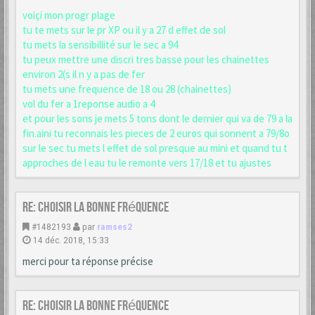
voiçi mon progr plage
tu te mets sur le pr XP ou il y a 27 d effet de sol
tu mets la sensibillité sur le sec a 94
tu peux mettre une discri tres basse pour les chainettes
environ 2(s il n y a pas de fer
tu mets une frequence de 18 ou 28 (chainettes)
vol du fer a 1reponse audio a 4
et pour les sons je mets 5 tons dont le dernier qui va de 79 a la
fin.aini tu reconnais les pieces de 2 euros qui sonnent a 79/8o
sur le sec tu mets l effet de sol presque au mini et quand tu t
approches de l eau tu le remonte vers 17/18 et tu ajustes
Re: choisir la bonne fréquence
#1482193
par
ramses2
14 déc. 2018, 15:33
merci pour ta réponse précise
Re: choisir la bonne fréquence