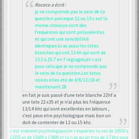
Rococo a écrit :
je ne comprends pas le sens de ta
question parceque 12 ou 13 c est la
meme chose;ce sont des
frequences qui sont polyvalentes
et qui ont une sensibillité
identiques.tu as aussi les tetes
blanches qui ont 13 kh qui vont de
13.3 a 15.7 en 7 reglages;et c est
pour cela que je ne comprends pas
le sens de ta question.Les tetes
noires elles eté de 4/8/12/18 et
maintenant 28
en fait je suis passé d'une tete blanche 22hf a
une tete 22 x35 et je n'ai plus les fréquence
13/14 khz qui sont excellentes en labours ,
c'est peux etre psychologique mais bon on
doit de contenter de 12 ou 15 khz .
c est vraiment psychologique;ne t inquietes tu vas de 10550 a
12355 et de 15600 a 17800 et tu n as qu un trou de 2.7 khz pour