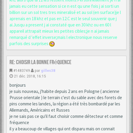
jamais eu cette sensation si ce n est qu une fois j ai sorti un
billion sur un sol tres tres mineralisé et au sol (en surface)je l
aprenais en 18 khz et pas en 12.C est le seul souvenir que j
ai.Jusqu a present j ai constaté que en 30 khz ou en 60 l
appareil attrapait mieux les petites cibles;je n ai jamais
remarqué d 'effet inverse;mais l electronique nous reserve
parfois des surprises
Re: choisir la bonne fréquence
#1483749
par
gilles38
21 déc. 2018, 16:15
bonjours
je suis nouveau, j'habite depuis 2 ans en Pologne ( ancienne
Prusse orientale ) le terrain c'est du sable avec des forets de
pins comme les landes, la région a été très bombardé par les
Allemands, Américains et Russes
je ne sais pas ce qu'il faut choisir comme détecteur et comme
fréquence
il y a beaucoup de villages qui ont disparu mais on connait