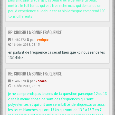
plus amusant.Si tu n as pas peur d etre derouté tu peux
mettre le full tones qui est tres riche mais qui demande un
peu d experience au debut car sa bibliotheque comprend 100
tons differents
Re: choisir la bonne fréquence
#1482572
par
levolque
16 déc. 2018, 08:15
en parlant de frequence ca serait bien que xp nous rende les
13/14 khz .
Re: choisir la bonne fréquence
#1482573
par
Rococo
16 déc. 2018, 08:19
je ne comprends pas le sens de ta question parceque 12 ou 13
c est la meme chose;ce sont des frequences qui sont
polyvalentes et qui ont une sensibillité identiques.tu as aussi
les tetes blanches qui ont 13 kh qui vont de 13.3 a 15.7 en 7