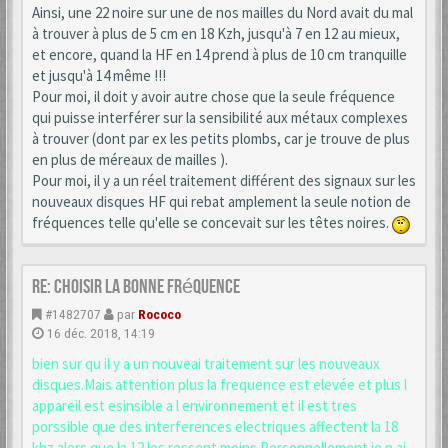
Ainsi, une 22 noire sur une de nos mailles du Nord avait du mal
à trouver à plus de 5 cm en 18 Kzh, jusqu'à 7 en 12 au mieux,
et encore, quand la HF en 14 prend à plus de 10 cm tranquille
et jusqu'à 14 même !!!
Pour moi, il doit y avoir autre chose que la seule fréquence
qui puisse interférer sur la sensibilité aux métaux complexes
à trouver (dont par ex les petits plombs, car je trouve de plus
en plus de méreaux de mailles ).
Pour moi, il y a un réel traitement différent des signaux sur les
nouveaux disques HF qui rebat amplement la seule notion de
fréquences telle qu'elle se concevait sur les têtes noires.
Re: choisir la bonne fréquence
#1482707
par
Rococo
16 déc. 2018, 14:19
bien sur qu il y a un nouveai traitement sur les nouveaux
disques.Mais attention plus la frequence est elevée et plus l
appareil est esinsible a l environnement et il est tres
porssible que des interferences electriques affectent la 18
khz alors que la 12 les ressent moins.Personnellement je n ai