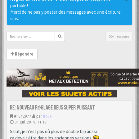
portable!
Merci de ne pas y poster des messages avec une écriture
sms.
55 messages
Répondre
Re: Nouveau réglage Deus super puissant
#1542977
par
doux
31 juil. 2019, 11:17
Salut, je n'est pas où plus de double bip aussi.
ça devait être dans les anciennes versions