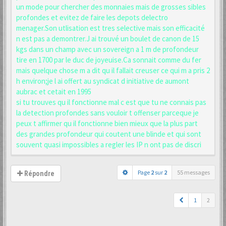
un mode pour chercher des monnaies mais de grosses sibles
profondes et evitez de faire les depots delectro
menager.Son utlisation est tres selective mais son efficacité
n est pas a demontrer.J ai trouvé un boulet de canon de 15
kgs dans un champ avec un sovereign a 1 m de profondeur
tire en 1700 par le duc de joyeuise.Ca sonnait comme du fer
mais quelque chose m a dit qu il fallait creuser ce qui m a pris 2
h environ;je l ai offert au syndicat d initiative de aumont
aubrac et cetait en 1995
si tu trouves qu il fonctionne mal c est que tu ne connais pas
la detection profondes sans vouloir t offenser parceque je
peux t affirmer qu il fonctionne bien mieux que la plus part
des grandes profondeur qui coutent une blinde et qui sont
souvent quasi impossibles a regler les IP n ont pas de discri
Page
2
sur
2
55 messages
Répondre
1
2