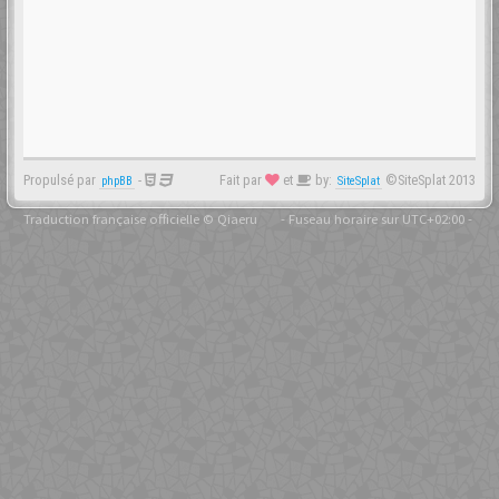
Propulsé par
-
Fait par
et
by:
©SiteSplat 2013
phpBB
SiteSplat
Traduction française officielle
©
Qiaeru
- Fuseau horaire sur
UTC+02:00
-