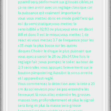
ppareil sera performant sur grosses cibles,et
ça na rien a voir avec un reglage classique car
la puissance est vraiment importante
vous vous mettez donc en mode gold field qui
est du semi statique;vous mettez la
sensibillité a 92/93 ou plus;vous etes en discri
IAR et donc 0 est le mieux;vous mettez 1 de
react et vous mettez 3.7 de frequence pour les
x35 mais la plus basse sur les autres
disques.Choisir le disque le plus puissant que
vous ayez a savoir le 28 ou 28x34.Une fois le
reglage fait ;vous pompez le sol et au bout de
2/3 secondes vous appuyez brievement sur le
bouton pimpointing.Aussitot le son s arrette
et l appareil est reglé.
Vous commencez la detection avec la tete a 20
cm du sol environ pour ne pas entendre les
ferreux;et là vous allez entendre les grosses
masses tres profondemment et plus le signal
sera long et plus la masse sera grosse
l appareil est tres stable et c est un vrai