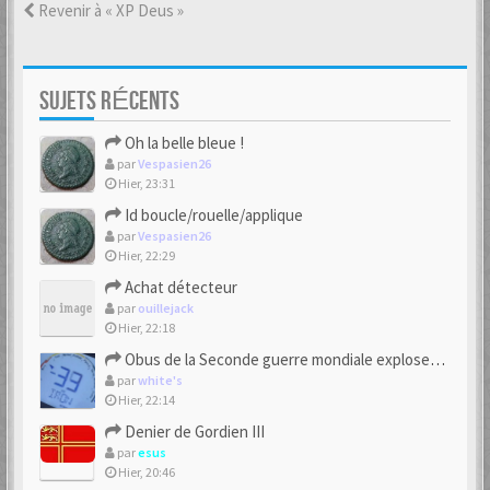
Revenir à « XP Deus »
SUJETS RÉCENTS
Oh la belle bleue !
par
Vespasien26
Hier, 23:31
Id boucle/rouelle/applique
par
Vespasien26
Hier, 22:29
Achat détecteur
par
ouillejack
Hier, 22:18
Obus de la Seconde guerre mondiale explosent dans des champs.
par
white's
Hier, 22:14
Denier de Gordien III
par
esus
Hier, 20:46