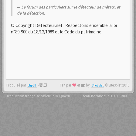
Le forum des particuliers sur le détecteur de métaux et
de la détection.
© Copyright Detecteur.net . Respectons ensemble la loi
n°89-900 du 18/12/1989 et le Code du patrimoine.
Propulsé par
-
Fait par
et
by:
©SiteSplat 2013
phpBB
SiteSplat
Traduction française officielle
©
Qiaeru
- Fuseau horaire sur
UTC+02:00
-