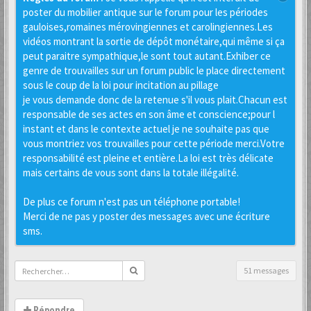
poster du mobilier antique sur le forum pour les périodes
gauloises,romaines mérovingiennes et carolingiennes.Les
vidéos montrant la sortie de dépôt monétaire,qui même si ça
peut paraitre sympathique,le sont tout autant.Exhiber ce
genre de trouvailles sur un forum public le place directement
sous le coup de la loi pour incitation au pillage
je vous demande donc de la retenue s'il vous plait.Chacun est
responsable de ses actes en son âme et conscience;pour l
instant et dans le contexte actuel je ne souhaite pas que
vous montriez vos trouvailles pour cette période merci.Votre
responsabilité est pleine et entière.La loi est très délicate
mais certains de vous sont dans la totale illégalité.
De plus ce forum n'est pas un téléphone portable!
Merci de ne pas y poster des messages avec une écriture
sms.
51 messages
Répondre