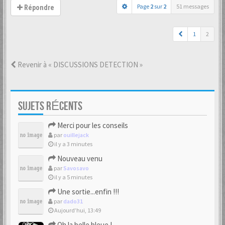
Page
2
sur
2
51 messages
Répondre
1
2
Revenir à « DISCUSSIONS DETECTION »
SUJETS RÉCENTS
Merci pour les conseils
par
ouillejack
il y a 3 minutes
Nouveau venu
par
Savosavo
il y a 5 minutes
Une sortie...enfin !!!
par
dado31
Aujourd’hui, 13:49
Oh la belle bleue !