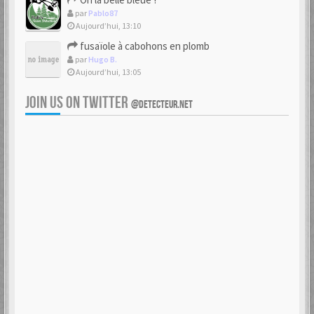
par
Pablo87
Aujourd’hui, 13:10
fusaïole à cabohons en plomb
par
Hugo B.
Aujourd’hui, 13:05
JOIN US ON TWITTER
@DETECTEUR.NET