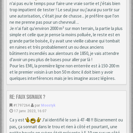
n'ai pas eu le temps pour faire une vraie sortie et j'étais bien
trop impatient de tester ! Le seul jour ou j'aurai pu sortir sur
une autorisation, c'était jour de chasse... je préfère que l'on
ne me prenne pas pour un chevreuil ...
Je n'ai fait qu'environ 2000 m² sur mon terrain, la partie la plus
simple et celle que je pense la moins polluée, le reste est en
grande partie boisée, il y avait une vieille cabane qui tombait
en ruines et très probablement un ou deux anciens
bâtiments incendiés aux alentours de 1850, je vais attendre
d'avoir un peu plus de bases pour aller par là !
Pour les EMI, la première ligne non enterrée est à 150-200 m
et le premier voisin à un bon 50 m donc il doit bien y avoir
quelques interférences mais je les imagine assez légères.
Re: Faux signaux ?
#1797264
par
Moostyk
17 janv. 2023, 16:07
Ca y est
J'ai identifié le son à 47-48 !! Bizarrement ou
pas, ça sonnait dans le trou et rien à côté et pourtant, une
petite boucle en cuivre était présente à 5-10 cm sur un côté