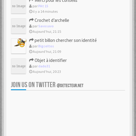
Merci pour les conseils
par
PAt 15
il y a 14 minutes
Crochet d’archelle
par
Savosavo
Aujourd’hui, 21:15
petit billon chercher son identité
par
Bigceltos
Aujourd’hui, 21:09
Objet à identifier
par
dado31
Aujourd’hui, 20:23
JOIN US ON TWITTER
@DETECTEUR.NET