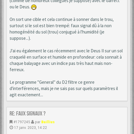
(comme de nombreux collègues je suppose) avec le Garrett
ou le Deus.
On sort une cible et cela continue à sonner dans le trou,
surtout si le sol est bien trempé: faux signal dû à la non
homogénéité du sol (trou) conjugué à l'humidité (je
suppose...).
J'ai eu également le cas récemment avec le Deus II sur un sol
craquelé en surface et humide en profondeur: cela sonnait à
chaque balayage avec un indice pas très haut mais non-
ferreux.
Le programme "General" du D2 filtre ce genre
d'interférences, mais je ne sais pas sur quels paramètres il
agit exactement...
Re: Faux signaux ?
#1797245
par
Baillius
17 janv. 2023, 14:22