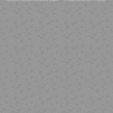
Traduction française officielle
©
Qiaeru
- Fuseau horaire sur
UTC+02:00
-