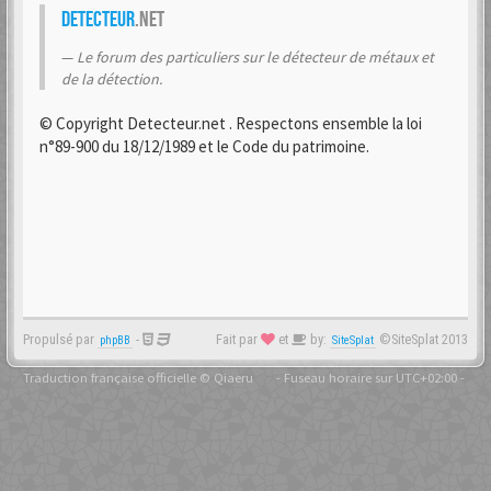
Detecteur
.net
Le forum des particuliers sur le détecteur de métaux et
de la détection.
© Copyright Detecteur.net . Respectons ensemble la loi
n°89-900 du 18/12/1989 et le Code du patrimoine.
Propulsé par
-
Fait par
et
by:
©SiteSplat 2013
phpBB
SiteSplat
Traduction française officielle
©
Qiaeru
- Fuseau horaire sur
UTC+02:00
-