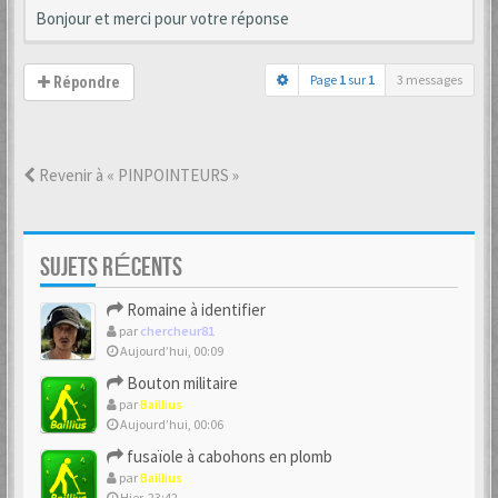
Bonjour et merci pour votre réponse
Page
1
sur
1
3 messages
Répondre
Revenir à « PINPOINTEURS »
SUJETS RÉCENTS
Romaine à identifier
par
chercheur81
Aujourd’hui, 00:09
Bouton militaire
par
Baillius
Aujourd’hui, 00:06
fusaïole à cabohons en plomb
par
Baillius
Hier, 23:42