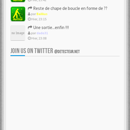
Reste de chape de boucle en forme de ??
par
Baillius
Hier, 23:15
Une sortie...enfin !!!
par
dado31
Hier, 23:08
JOIN US ON TWITTER
@DETECTEUR.NET