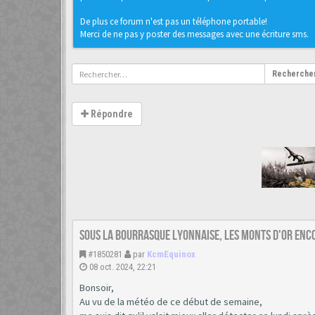
De plus ce forum n'est pas un téléphone portable!
Merci de ne pas y poster des messages avec une écriture sms.
Recherche
Répondre
Sous la bourrasque Lyonnaise, les monts d'or enco
#1850281
par
KcmEquinox
08 oct. 2024, 22:21
Bonsoir,
Au vu de la météo de ce début de semaine,