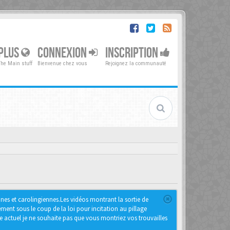
PLUS
CONNEXION
INSCRIPTION
The Main stuff
Bienvenue chez vous
Rejoignez la communauté
nnes et carolingiennes.Les vidéos montrant la sortie de
ment sous le coup de la loi pour incitation au pillage
e actuel je ne souhaite pas que vous montriez vos trouvailles