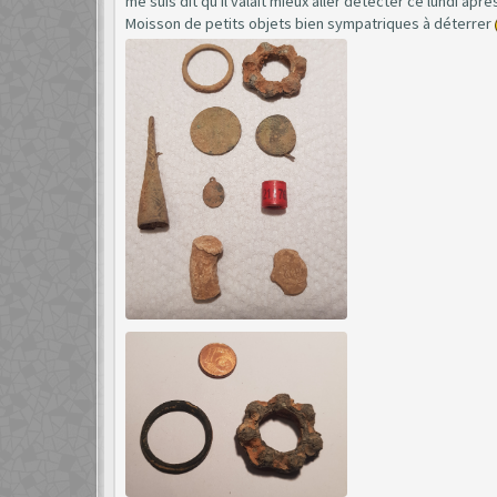
me suis dit qu'il valait mieux aller détecter ce lundi après le
Moisson de petits objets bien sympatriques à déterrer