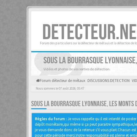
DETECTEUR.NE
Forum des particuliers sur le détecteur de métaux et la détection de l
SOUS LA BOURRASQUE LYONNAISE,
Vidéos et photos de vos sorties de détection.
Forum détecteur de métaux
DISCUSSIONS DETECTION
VI
Nous sommes le 07 août 2026, 05:47
SOUS LA BOURRASQUE LYONNAISE, LES MONTS D
Règles du forum :
Je vous rappelle qu il est interdit de post
dépôt monétaire,qui même si ça peut paraitre sympathique,le so
je vous demande donc de la retenue s'il vous plait.Chacun est 
pour cette période merci.Votre responsabilité est pleine et entièr