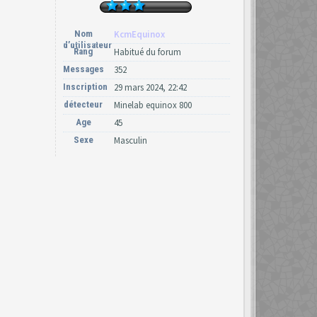
Nom
KcmEquinox
d’utilisateur
Rang
Habitué du forum
Messages
352
Inscription
29 mars 2024, 22:42
détecteur
Minelab equinox 800
Age
45
Sexe
Masculin