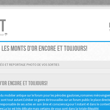
T
oisir
 LES MONTS D'OR ENCORE ET TOUJOURS!
DÉO ET REPORTAGE PHOTO DE VOS SORTIES
'OR ENCORE ET TOUJOURS!
er du mobilier antique sur le forum pour les périodes gauloises,romaines mérovingie
nt tout autant.Exhiber ce genre de trouvailles sur un forum public le place directe
responsable de ses actes en son âme et conscience;pour l instant et dans le context
e.La loi est très délicate mais certains de vous sont dans la totale illégalité.