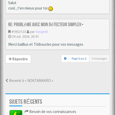
Salut
cool , t'en mieux pour toi
Re: Problème avec mon détecteur simplex+
#1852123
par
Serge63
29 oct. 2024, 20:31
Merci baillius et Titiboucles pour vos messages.
Page
1
sur
1
5 messages
Répondre
Revenir à « NOKTAMAKRO »
SUJETS RÉCENTS
Besoin de vos connaissances