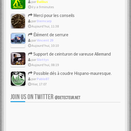
par
Baillius
il y a 9 minutes
Merci pour les conseils
par
Diemcarp
Aujourd’hui, 11:38
Élément de serrure
par
Vincent 29
Aujourd’hui, 10:10
Support de ceinturon de vareuse Allemand
par
Slottys
Aujourd’hui, 08:19
Possible dés à coudre Hispano-mauresque.
par
Pablo87
Hier, 17:07
JOIN US ON TWITTER
@DETECTEUR.NET