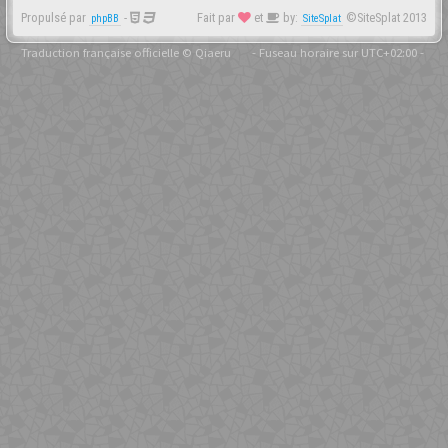
Propulsé par
-
Fait par
et
by:
©SiteSplat 2013
phpBB
SiteSplat
Traduction française officielle
©
Qiaeru
- Fuseau horaire sur
UTC+02:00
-