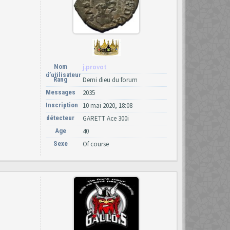
Nom
j.provot
d’utilisateur
Rang
Demi dieu du forum
Messages
2035
Inscription
10 mai 2020, 18:08
détecteur
GARETT Ace 300i
Age
40
Sexe
Of course