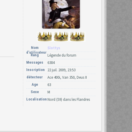
Nom
Slottys
d’utilisateur
Rang
Légende du forum
Messages
6384
Inscription
22 juil. 2009, 23:53
détecteur
Ace 400i, Van 350, Deus II
Age
63
Sexe
M
Localisation
Nord (59) dans les Flandres