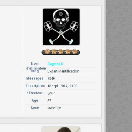
Nom
Dagon16
d’utilisateur
Rang
Expert identification
Messages
8949
Inscription
18 sept. 2017, 23:09
détecteur
GMP
Age
37
Sexe
Masculin