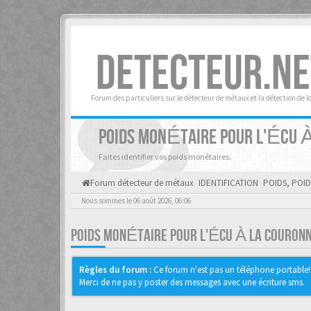
DETECTEUR.NE
Forum des particuliers sur le détecteur de métaux et la détection de l
POIDS MONÉTAIRE POUR L'ÉCU À 
Faites identifier vos poids monétaires.
Forum détecteur de métaux
IDENTIFICATION
POIDS, POID
Nous sommes le 06 août 2026, 06:06
POIDS MONÉTAIRE POUR L'ÉCU À LA COURONNE
Règles du forum :
Ce forum n'est pas un téléphone portable!
Merci de ne pas y poster des messages avec une écriture sms.