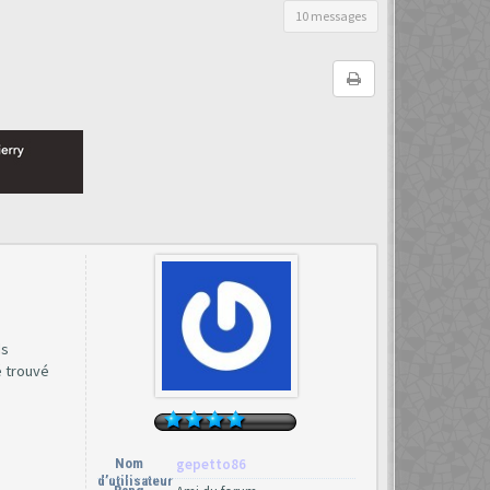
10 messages
ds
é trouvé
Nom
gepetto86
d’utilisateur