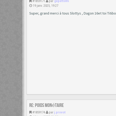
#1859171
par
gepetto86
19 janv. 2025, 19:27
Super, grand merci à tous Slottys , Dagon 16et toi Titib
Re: poids monétaire
#1859174
par
j.provot