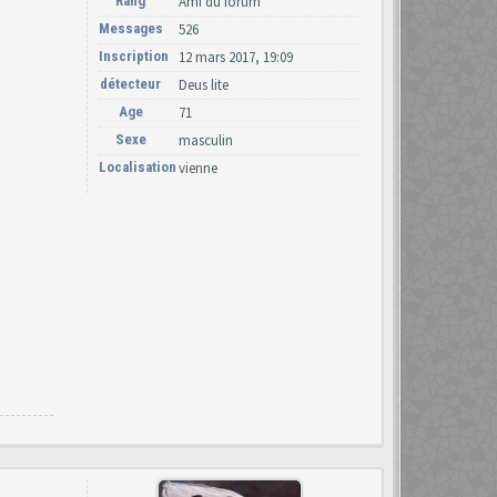
Rang
Ami du forum
Messages
526
Inscription
12 mars 2017, 19:09
détecteur
Deus lite
Age
71
Sexe
masculin
Localisation
vienne