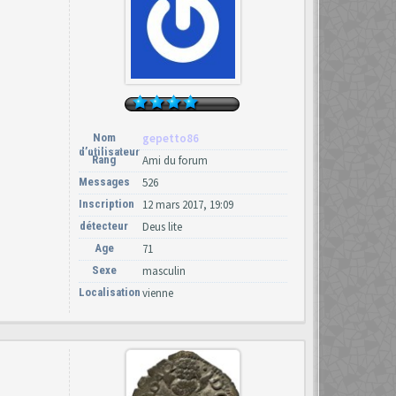
Nom
gepetto86
d’utilisateur
Rang
Ami du forum
Messages
526
Inscription
12 mars 2017, 19:09
détecteur
Deus lite
Age
71
Sexe
masculin
Localisation
vienne