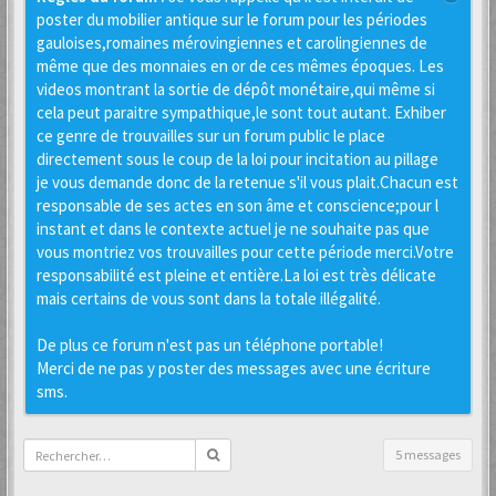
poster du mobilier antique sur le forum pour les périodes
gauloises,romaines mérovingiennes et carolingiennes de
même que des monnaies en or de ces mêmes époques. Les
videos montrant la sortie de dépôt monétaire,qui même si
cela peut paraitre sympathique,le sont tout autant. Exhiber
ce genre de trouvailles sur un forum public le place
directement sous le coup de la loi pour incitation au pillage
je vous demande donc de la retenue s'il vous plait.Chacun est
responsable de ses actes en son âme et conscience;pour l
instant et dans le contexte actuel je ne souhaite pas que
vous montriez vos trouvailles pour cette période merci.Votre
responsabilité est pleine et entière.La loi est très délicate
mais certains de vous sont dans la totale illégalité.
De plus ce forum n'est pas un téléphone portable!
Merci de ne pas y poster des messages avec une écriture
sms.
5 messages