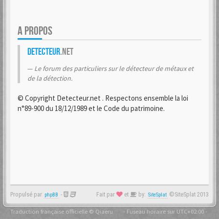
A PROPOS
Detecteur
.net
Le forum des particuliers sur le détecteur de métaux et
de la détection.
© Copyright Detecteur.net . Respectons ensemble la loi
n°89-900 du 18/12/1989 et le Code du patrimoine.
Propulsé par
-
Fait par
et
by:
©SiteSplat 2013
phpBB
SiteSplat
Traduction française officielle
©
Qiaeru
- Fuseau horaire sur
UTC+02:00
-