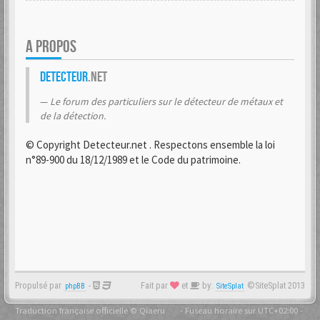
A PROPOS
Detecteur
.net
Le forum des particuliers sur le détecteur de métaux et
de la détection.
© Copyright Detecteur.net . Respectons ensemble la loi
n°89-900 du 18/12/1989 et le Code du patrimoine.
Propulsé par
-
Fait par
et
by:
©SiteSplat 2013
phpBB
SiteSplat
Traduction française officielle
©
Qiaeru
- Fuseau horaire sur
UTC+02:00
-