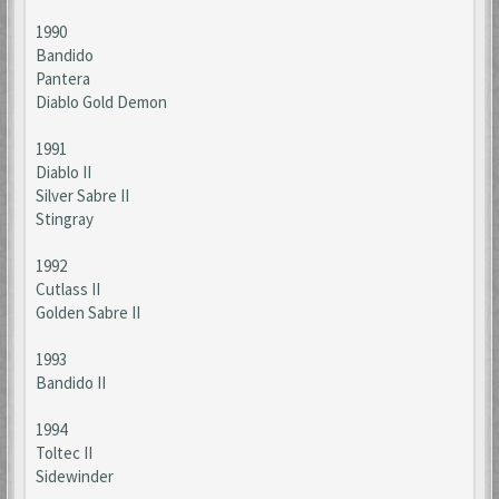
1990
Bandido
Pantera
Diablo Gold Demon
1991
Diablo II
Silver Sabre II
Stingray
1992
Cutlass II
Golden Sabre II
1993
Bandido II
1994
Toltec II
Sidewinder