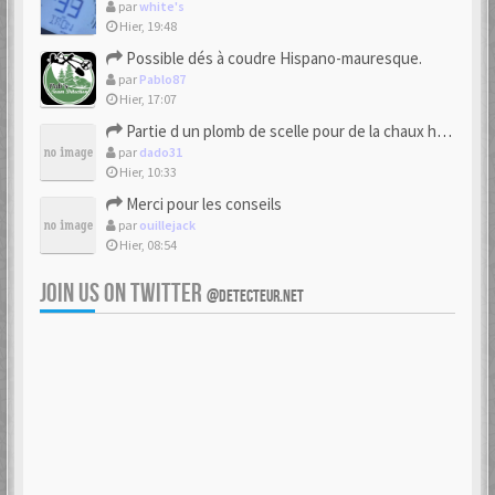
par
white's
Hier, 19:48
Possible dés à coudre Hispano-mauresque.
par
Pablo87
Hier, 17:07
Partie d un plomb de scelle pour de la chaux hydraulique
par
dado31
Hier, 10:33
Merci pour les conseils
par
ouillejack
Hier, 08:54
JOIN US ON TWITTER
@DETECTEUR.NET