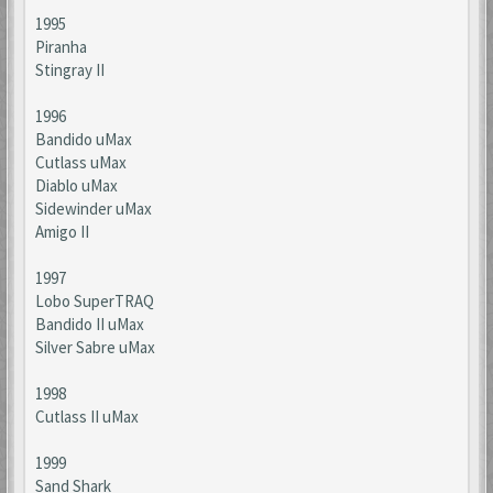
1995
Piranha
Stingray II
1996
Bandido uMax
Cutlass uMax
Diablo uMax
Sidewinder uMax
Amigo II
1997
Lobo SuperTRAQ
Bandido II uMax
Silver Sabre uMax
1998
Cutlass II uMax
1999
Sand Shark