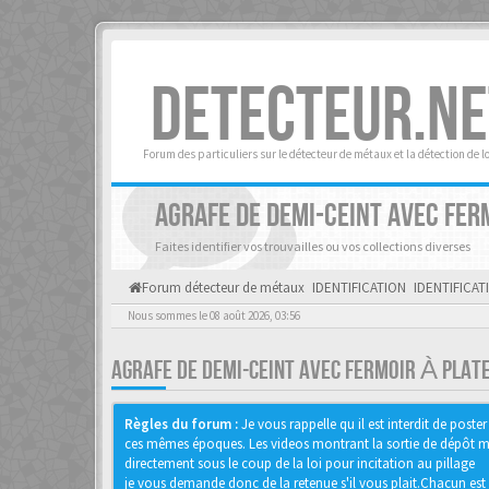
DETECTEUR.NE
Forum des particuliers sur le détecteur de métaux et la détection de l
AGRAFE DE DEMI-CEINT AVEC FER
Faites identifier vos trouvailles ou vos collections diverses
Forum détecteur de métaux
IDENTIFICATION
IDENTIFICAT
Nous sommes le 08 août 2026, 03:56
AGRAFE DE DEMI-CEINT AVEC FERMOIR À PLAT
Règles du forum :
Je vous rappelle qu il est interdit de pos
ces mêmes époques. Les videos montrant la sortie de dépôt mon
directement sous le coup de la loi pour incitation au pillage
je vous demande donc de la retenue s'il vous plait.Chacun est 