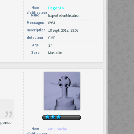
Nom
Dagon16
d’utilisateur
Rang
Expert identification
Messages
8951
Inscription
18 sept. 2017, 23:09
détecteur
GMP
Age
37
Sexe
Masculin
e pense
Nom
Mr Liouche
d’utilisateur