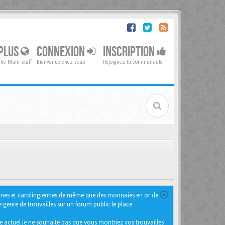
PLUS
CONNEXION
INSCRIPTION
The Main stuff
Bienvenue chez vous
Rejoignez la communauté
iennes et carolingiennes de même que des monnaies en or de
genre de trouvailles sur un forum public le place
e actuel je ne souhaite pas que vous montriez vos trouvailles