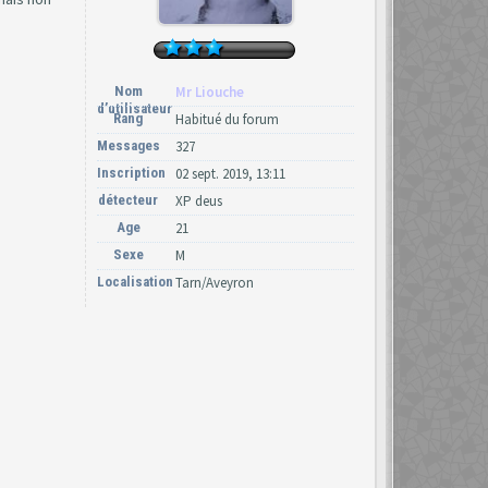
Nom
Mr Liouche
d’utilisateur
Rang
Habitué du forum
Messages
327
Inscription
02 sept. 2019, 13:11
détecteur
XP deus
Age
21
Sexe
M
Localisation
Tarn/Aveyron