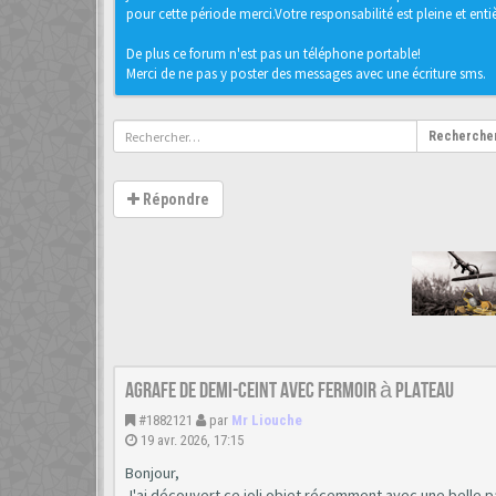
pour cette période merci.Votre responsabilité est pleine et entièr
De plus ce forum n'est pas un téléphone portable!
Merci de ne pas y poster des messages avec une écriture sms.
Recherche
Répondre
Agrafe de demi-ceint avec fermoir à plateau
#1882121
par
Mr Liouche
19 avr. 2026, 17:15
Bonjour,
J'ai découvert ce joli objet récemment avec une belle p