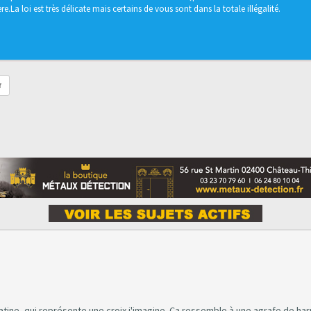
e.La loi est très délicate mais certains de vous sont dans la totale illégalité.
r
atine, qui représente une croix j'imagine. Ca ressemble à une agrafe de har