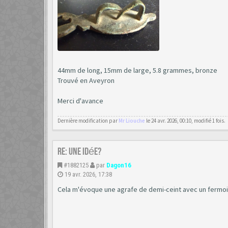
44mm de long, 15mm de large, 5.8 grammes, bronze
Trouvé en Aveyron
Merci d'avance
Dernière modification par
Mr Liouche
le 24 avr. 2026, 00:10, modifié 1 fois.
Re: Une idée?
#1882125
par
Dagon16
19 avr. 2026, 17:38
Cela m'évoque une agrafe de demi-ceint avec un fermoir 