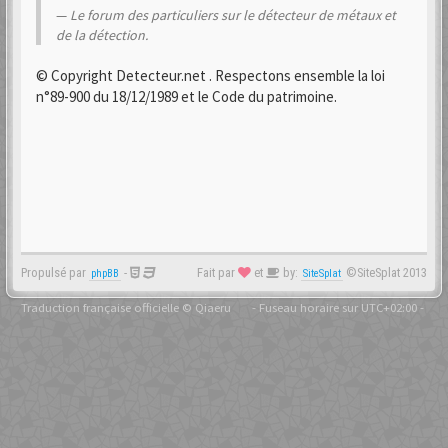
Le forum des particuliers sur le détecteur de métaux et
de la détection.
© Copyright Detecteur.net . Respectons ensemble la loi
n°89-900 du 18/12/1989 et le Code du patrimoine.
Propulsé par
-
Fait par
et
by:
©SiteSplat 2013
phpBB
SiteSplat
Traduction française officielle
©
Qiaeru
- Fuseau horaire sur
UTC+02:00
-