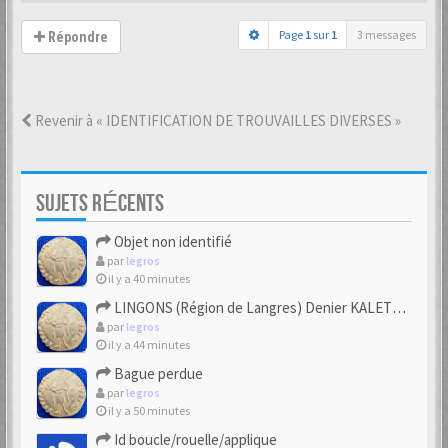
Page
1
sur
1
3 messages
Répondre
Revenir à « IDENTIFICATION DE TROUVAILLES DIVERSES »
SUJETS RÉCENTS
Objet non identifié
par
legros
il y a 40 minutes
LINGONS (Région de Langres) Denier KALETEDOY à la rouelle
par
legros
il y a 44 minutes
Bague perdue
par
legros
il y a 50 minutes
Id boucle/rouelle/applique