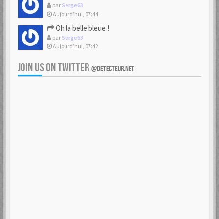
par
Serge63
Aujourd’hui, 07:44
Oh la belle bleue !
par
Serge63
Aujourd’hui, 07:42
JOIN US ON TWITTER
@DETECTEUR.NET