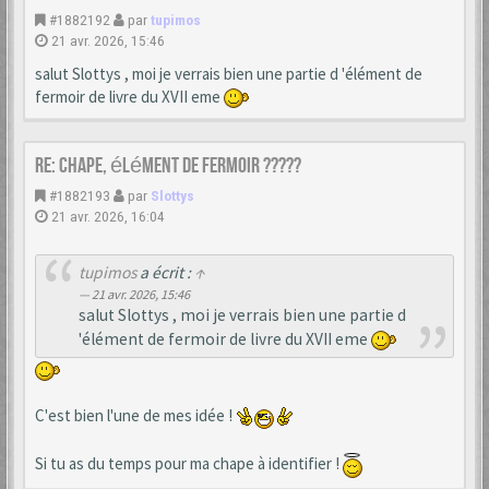
#1882192
par
tupimos
21 avr. 2026, 15:46
salut Slottys , moi je verrais bien une partie d 'élément de
fermoir de livre du XVII eme
Re: Chape, élément de fermoir ?????
#1882193
par
Slottys
21 avr. 2026, 16:04
tupimos
a écrit :
↑
21 avr. 2026, 15:46
salut Slottys , moi je verrais bien une partie d
'élément de fermoir de livre du XVII eme
C'est bien l'une de mes idée !
Si tu as du temps pour ma chape à identifier !