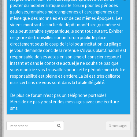
poster du mobilier antique sur le forum pour les périodes
gauloises,romaines mérovingiennes et carolingiennes de
même que des monnaies en or de ces mêmes époques. Les
videos montrant la sortie de dépôt monétaire,qui même si
cela peut paraitre sympathique,le sont tout autant. Exhiber
ce genre de trouvailles sur un forum public le place
directement sous le coup de la loi pour incitation au pillage
je vous demande donc de la retenue s'il vous plait.Chacun est
responsable de ses actes en son âme et conscience;pour l
instant et dans le contexte actuel je ne souhaite pas que
vous montriez vos trouvailles pour cette période merci.Votre
responsabilité est pleine et entière.La loi est très délicate
mais certains de vous sont dans la totale illégalité.
De plus ce forum n'est pas un téléphone portable!
Merci de ne pas y poster des messages avec une écriture
sms.
3 messages