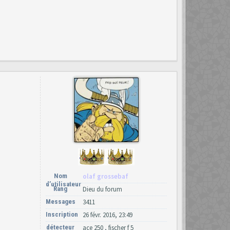
Nom
olaf grossebaf
d’utilisateur
Rang
Dieu du forum
Messages
3411
Inscription
26 févr. 2016, 23:49
détecteur
ace 250 , fischer f 5