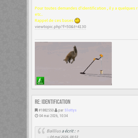
Pour toutes demandes d'identification , il y a quelques 
etc..
Rappel de ces bases
viewtopic.php?f=50&t=4130
Re: Identification
#1882550
par
Slottys
04 mai 2026, 10:34
Baillius
a écrit :
↑
04 mai 2026, 08:53