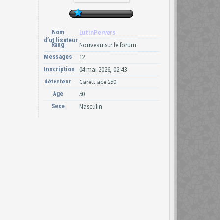
Nom
LutinPervers
d’utilisateur
Rang
Nouveau sur le forum
Messages
12
Inscription
04 mai 2026, 02:43
détecteur
Garett ace 250
Age
50
Sexe
Masculin