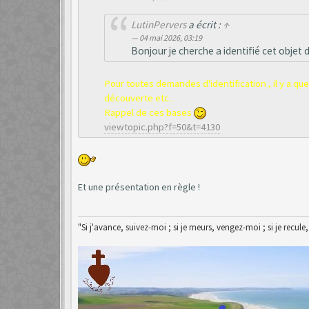
LutinPervers
a écrit :
↑
04 mai 2026, 03:19
Bonjour je cherche a identifié cet objet 
Pour toutes demandes d'identification , il y a qu
découverte etc..
Rappel de ces bases
viewtopic.php?f=50&t=4130
Et une présentation en règle !
"Si j'avance, suivez-moi ; si je meurs, vengez-moi ; si je recule