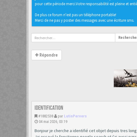
pour cette période merci.Votre responsabilité est pleine et entièr
De plus ce forum n'est pas un téléphone portable!
Merci de ne pas y poster des messages avec une écriture sms.
Recherche
Répondre
Identification
#1882538
par
LutinPervers
04 mai 2026, 03:19
Bonjour je cherche a identifié cet objet depuis tres lon
Jai essayé la fonctionne google search et j'ai aussi p