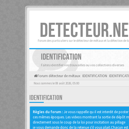
DETECTEUR.NE
Forum des particuliers sur le détecteur de métaux et la détection de l
IDENTIFICATION
Faites identifier vos trouvailles ou vos collections diverses
Forum détecteur de métaux
IDENTIFICATION
IDENTIFICAT
Nous sommes le 08 août 2026, 05:00
IDENTIFICATION
Règles du forum :
Je vous rappelle qu il est interdit de pos
ces mêmes époques. Les videos montrant la sortie de dépôt mon
directement sous le coup de la loi pour incitation au pillage
je vous demande donc de la retenue s'il vous plait.Chacun est 