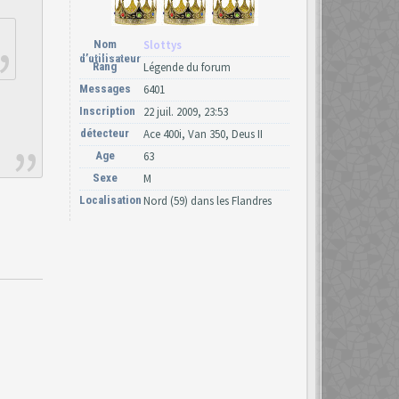
Nom
Slottys
d’utilisateur
Rang
Légende du forum
Messages
6401
Inscription
22 juil. 2009, 23:53
détecteur
Ace 400i, Van 350, Deus II
Age
63
Sexe
M
Localisation
Nord (59) dans les Flandres