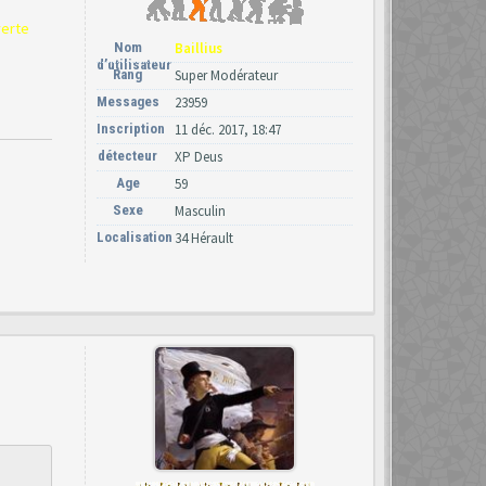
verte
Nom
Baillius
d’utilisateur
Rang
Super Modérateur
Messages
23959
Inscription
11 déc. 2017, 18:47
détecteur
XP Deus
Age
59
Sexe
Masculin
Localisation
34 Hérault