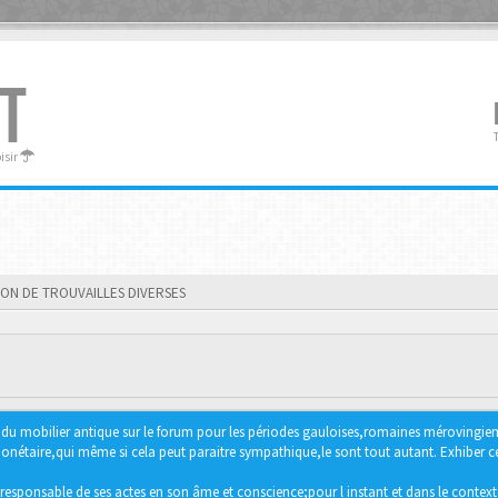
T
oisir
ION DE TROUVAILLES DIVERSES
ter du mobilier antique sur le forum pour les périodes gauloises,romaines méroving
étaire,qui même si cela peut paraitre sympathique,le sont tout autant. Exhiber ce 
responsable de ses actes en son âme et conscience;pour l instant et dans le context