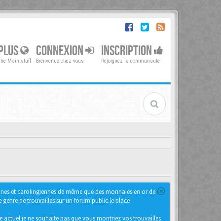
PLUS
CONNEXION
INSCRIPTION
The Main stuff
Bienvenue chez vous
Rejoignez la communauté
iennes et carolingiennes de même que des monnaies en or de
genre de trouvailles sur un forum public le place
e actuel je ne souhaite pas que vous montriez vos trouvailles