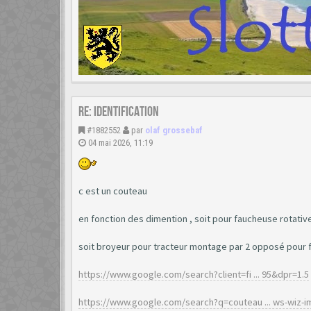
Re: Identification
#1882552
par
olaf grossebaf
04 mai 2026, 11:19
c est un couteau
en fonction des dimention , soit pour faucheuse rotative
soit broyeur pour tracteur montage par 2 opposé pour f
https://www.google.com/search?client=fi ... 95&dpr=1.5
https://www.google.com/search?q=couteau ... ws-wiz-i