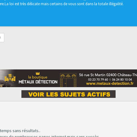
e.La loi est très délicate mais certains de vous sont dans la totale illégalité.
r
gtemps sans résultats..
arcouru de nombreuses pages internet mais sans succès..