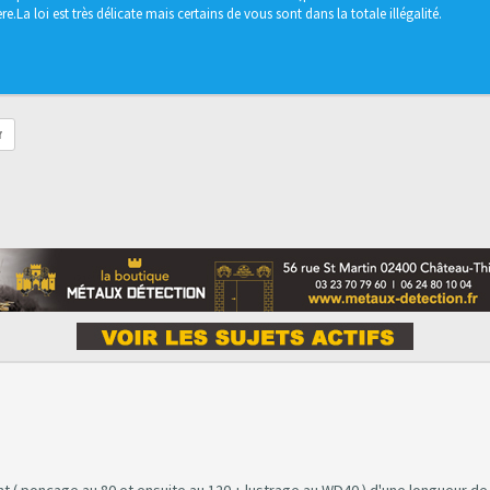
e.La loi est très délicate mais certains de vous sont dans la totale illégalité.
r
t ( ponçage au 80 et ensuite au 120 + lustrage au WD40 ) d'une longueur 