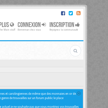
PLUS
CONNEXION
INSCRIPTION
The Main stuff
Bienvenue chez vous
Rejoignez la communauté
iennes et carolingiennes de même que des monnaies en or de
genre de trouvailles sur un forum public le place
e actuel je ne souhaite pas que vous montriez vos trouvailles