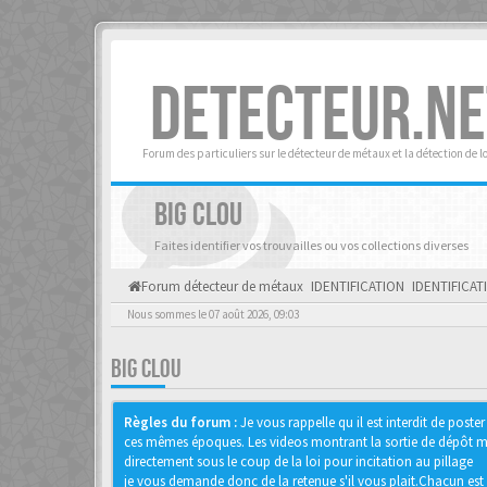
DETECTEUR.NE
Forum des particuliers sur le détecteur de métaux et la détection de l
BIG CLOU
Faites identifier vos trouvailles ou vos collections diverses
Forum détecteur de métaux
IDENTIFICATION
IDENTIFICAT
Nous sommes le 07 août 2026, 09:03
BIG CLOU
Règles du forum :
Je vous rappelle qu il est interdit de pos
ces mêmes époques. Les videos montrant la sortie de dépôt mon
directement sous le coup de la loi pour incitation au pillage
je vous demande donc de la retenue s'il vous plait.Chacun est 