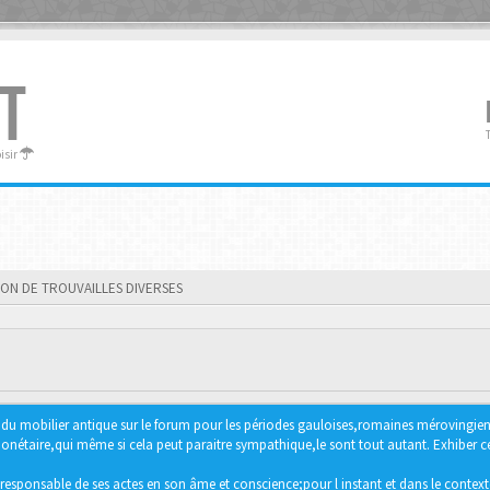
T
oisir
ION DE TROUVAILLES DIVERSES
ter du mobilier antique sur le forum pour les périodes gauloises,romaines méroving
étaire,qui même si cela peut paraitre sympathique,le sont tout autant. Exhiber ce 
responsable de ses actes en son âme et conscience;pour l instant et dans le context