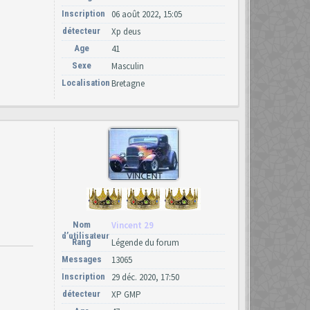
Inscription
06 août 2022, 15:05
détecteur
Xp deus
Age
41
Sexe
Masculin
Localisation
Bretagne
Nom
Vincent 29
d’utilisateur
Rang
Légende du forum
Messages
13065
Inscription
29 déc. 2020, 17:50
détecteur
XP GMP