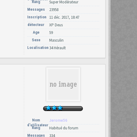
Rang
Super Modérateur
Messages
23958
Inscription
11 déc. 2017, 18:47
détecteur
XP Deus
Age
59
Sexe
Masculin
Localisation
34 Hérault
Nom
Jerome56
d’utilisateur
Rang
Habitué du forum
Messages
334