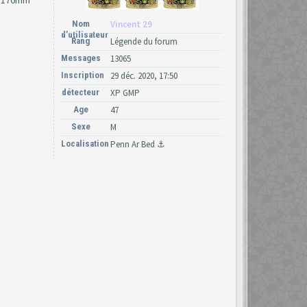
Nom
Vincent 29
d’utilisateur
Rang
Légende du forum
Messages
13065
Inscription
29 déc. 2020, 17:50
détecteur
XP GMP
Age
47
Sexe
M
Localisation
Penn Ar Bed ⚓