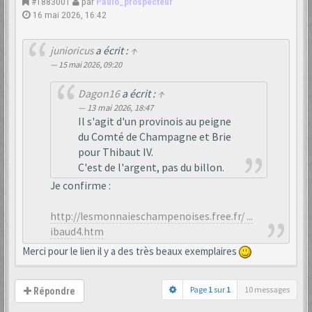
#1883001
par
Paulo_prospecteur
16 mai 2026, 16:42
junioricus
a écrit :
↑
15 mai 2026, 09:20
Dagon16
a écrit :
↑
13 mai 2026, 18:47
Il s'agit d'un provinois au peigne
du Comté de Champagne et Brie
pour Thibaut IV.
C'est de l'argent, pas du billon.
Je confirme :
http://lesmonnaieschampenoises.free.fr/ ...
ibaud4.htm
Merci pour le lien il y a des très beaux exemplaires
Page
1
sur
1
10 messages
Répondre