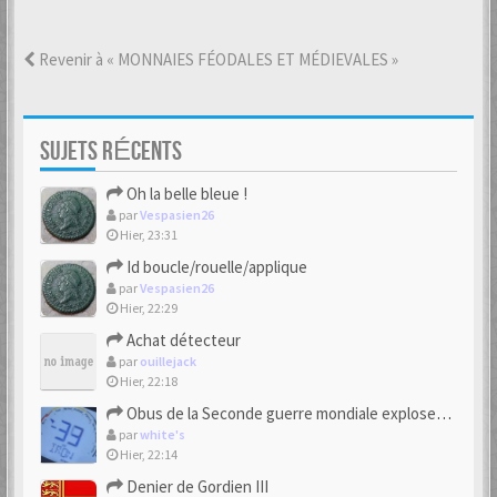
Revenir à « MONNAIES FÉODALES ET MÉDIEVALES »
SUJETS RÉCENTS
Oh la belle bleue !
par
Vespasien26
Hier, 23:31
Id boucle/rouelle/applique
par
Vespasien26
Hier, 22:29
Achat détecteur
par
ouillejack
Hier, 22:18
Obus de la Seconde guerre mondiale explosent dans des champs.
par
white's
Hier, 22:14
Denier de Gordien III