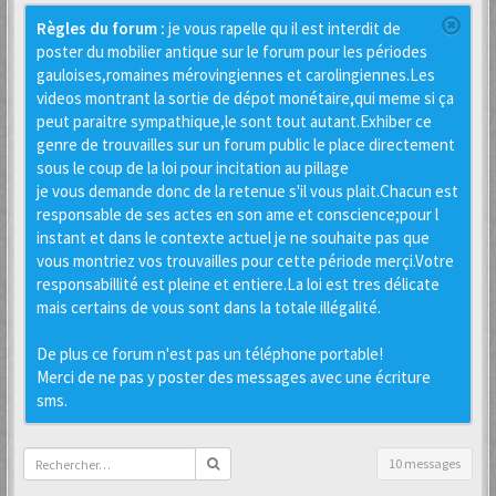
Règles du forum :
je vous rapelle qu il est interdit de
poster du mobilier antique sur le forum pour les périodes
gauloises,romaines mérovingiennes et carolingiennes.Les
videos montrant la sortie de dépot monétaire,qui meme si ça
peut paraitre sympathique,le sont tout autant.Exhiber ce
genre de trouvailles sur un forum public le place directement
sous le coup de la loi pour incitation au pillage
je vous demande donc de la retenue s'il vous plait.Chacun est
responsable de ses actes en son ame et conscience;pour l
instant et dans le contexte actuel je ne souhaite pas que
vous montriez vos trouvailles pour cette période merçi.Votre
responsabillité est pleine et entiere.La loi est tres délicate
mais certains de vous sont dans la totale illégalité.
De plus ce forum n'est pas un téléphone portable!
Merci de ne pas y poster des messages avec une écriture
sms.
10 messages