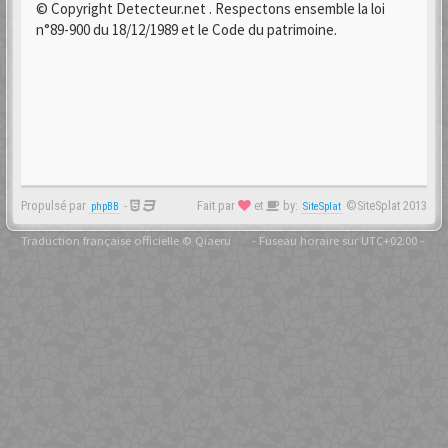
© Copyright Detecteur.net . Respectons ensemble la loi
n°89-900 du 18/12/1989 et le Code du patrimoine.
Propulsé par
-
Fait par
et
by:
©SiteSplat 2013
phpBB
SiteSplat
Traduction française officielle
©
Qiaeru
- Fuseau horaire sur
UTC+02:00
-