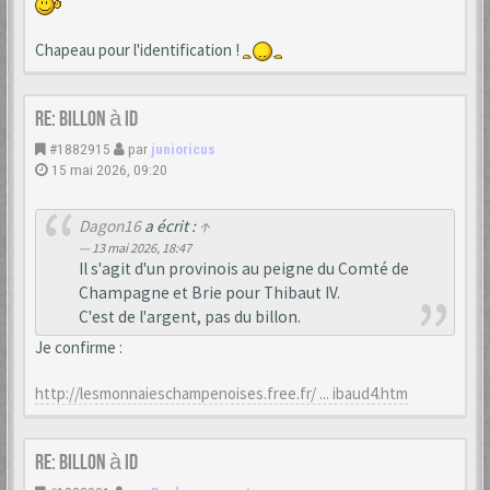
Chapeau pour l'identification !
Re: Billon à ID
#1882915
par
junioricus
15 mai 2026, 09:20
Dagon16
a écrit :
↑
13 mai 2026, 18:47
Il s'agit d'un provinois au peigne du Comté de
Champagne et Brie pour Thibaut IV.
C'est de l'argent, pas du billon.
Je confirme :
http://lesmonnaieschampenoises.free.fr/ ... ibaud4.htm
Re: Billon à ID